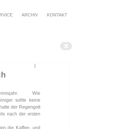
RVICE
ARCHIV
KONTAKT
X
ch
sjahr.          Wie 
iger sollte keine 
 hatte der Regengott 
s nach der ersten  
n die Kaffee- und 