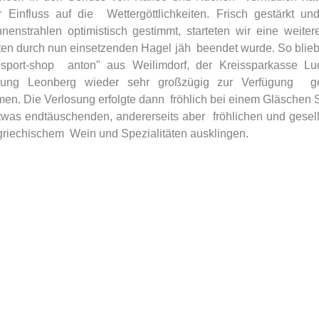
Einfluss auf die  Wettergöttlichkeiten. Frisch gestärkt un
nstrahlen optimistisch gestimmt, starteten wir eine weiter
ten durch nun einsetzenden Hagel jäh  beendet wurde. So blieb
sport-shop  anton" aus Weilimdorf, der Kreissparkasse Lud
sung Leonberg wieder sehr großzügig zur Verfügung  ges
n. Die Verlosung erfolgte dann  fröhlich bei einem Gläschen S
twas endtäuschenden, andererseits aber  fröhlichen und gesell
riechischem  Wein und Spezialitäten ausklingen.