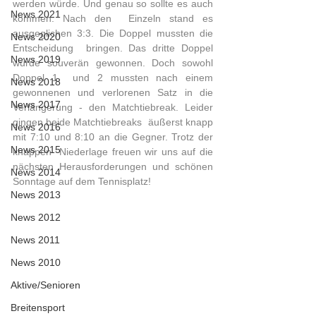
werden würde. Und genau so sollte es auch 
News 2021
kommen. Nach den  Einzeln stand es 
ausgeglichen 3:3. Die Doppel mussten die 
News 2020
Entscheidung  bringen. Das dritte Doppel 
News 2019
wurde souverän gewonnen. Doch sowohl 
Doppel 1  und 2 mussten nach einem 
News 2018
gewonnenen und verlorenen Satz in die  
News 2017
Verlängerung - den Matchtiebreak. Leider 
gingen beide Matchtiebreaks  äußerst knapp 
News 2016
mit 7:10 und 8:10 an die Gegner. Trotz der 
News 2015
knappen  Niederlage freuen wir uns auf die 
nächsten Herausforderungen und schönen  
News 2014
Sonntage auf dem Tennisplatz!
News 2013
News 2012
News 2011
News 2010
Aktive/Senioren
Breitensport