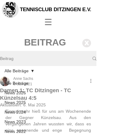
TENNISCLUB DITZINGEN E.V.
BEITRAG
X
Beitrag
Alle Beiträge
Anne Sachs
Alle Beiträge
6. Juli 2021
Damen 1: TC Ditzingen - TC
News 2026
Künzelsau 4:5
News 2025
Aktualisiert:
6. Mai 2025
Einmal mehr hieß für uns am Wochenende 
News 2024
der Gegner Künzelsau. Aus den  
News 2023
vergangenen Jahren wussten wir, dass es 
eine spannende und enge  Begegnung 
News 2022