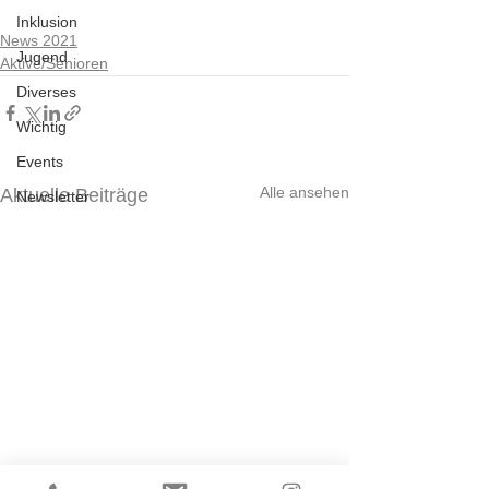
Inklusion
News 2021
Jugend
Aktive/Senioren
Diverses
Wichtig
Events
Alle ansehen
Aktuelle Beiträge
Newsletter