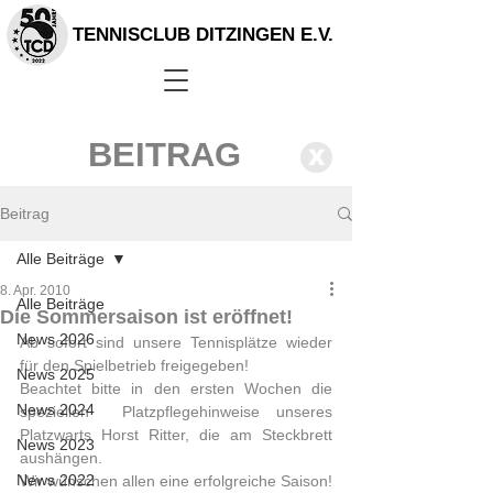
TENNISCLUB DITZINGEN E.V.
BEITRAG
X
Beitrag
Alle Beiträge
8. Apr. 2010
Alle Beiträge
Die Sommersaison ist eröffnet!
News 2026
Ab sofort sind unsere Tennisplätze wieder 
für den Spielbetrieb freigegeben!
News 2025
Beachtet bitte in den ersten Wochen die 
News 2024
speziellen  Platzpflegehinweise unseres 
Platzwarts Horst Ritter, die am Steckbrett  
News 2023
aushängen.
News 2022
Wir wünschen allen eine erfolgreiche Saison!