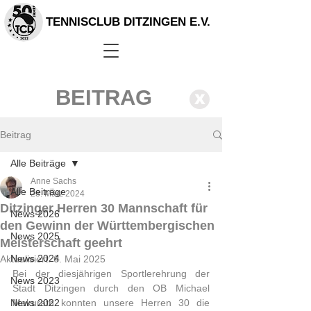
TENNISCLUB DITZINGEN E.V.
BEITRAG
X
Beitrag
Alle Beiträge
Anne Sachs
Alle Beiträge
23. März 2024
Ditzinger Herren 30 Mannschaft für
News 2026
den Gewinn der Württembergischen
News 2025
Meisterschaft geehrt
News 2024
Aktualisiert:
6. Mai 2025
Bei der diesjährigen Sportlerehrung der 
News 2023
Stadt Ditzingen durch den OB Michael 
News 2022
Makurath konnten unsere Herren 30 die 