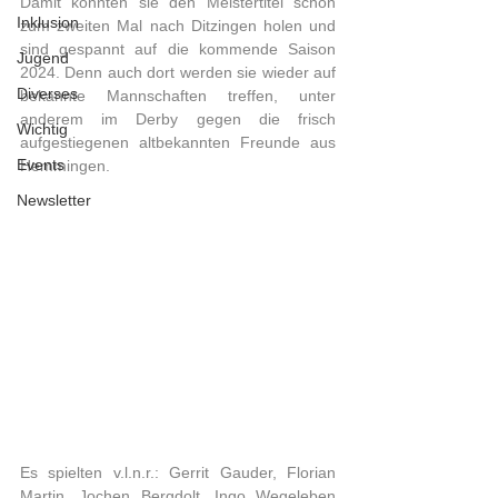
Damit konnten sie den Meistertitel schon 
Inklusion
zum zweiten Mal nach Ditzingen holen und 
sind gespannt auf die kommende Saison 
Jugend
2024. Denn auch dort werden sie wieder auf 
Diverses
bekannte Mannschaften treffen, unter 
anderem im Derby gegen die frisch 
Wichtig
aufgestiegenen altbekannten Freunde aus 
Events
Hemmingen.
Newsletter
Es spielten v.l.n.r.: Gerrit Gauder, Florian 
Martin, Jochen Bergdolt, Ingo Wegeleben 