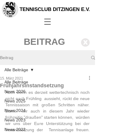
TENNISCLUB DITZINGEN E.V.
BEITRAG
X
Beitrag
Alle Beiträge
15. März 2021
Alle Beiträge
Frühjahrsinstandsetzung
News 2026
Auch wenn es derzeit wettertechnisch noch 
nicht nach Frühling  aussieht, rückt die neue 
News 2025
Tennissaison mit großen Schritten näher. 
News 2024
Damit  wir auch in diesem Jahr wieder 
frühzeitig "draußen" starten können,  würden 
News 2023
wir uns über Eure Unterstützung bei der 
News 2022
Instandsetzung der  Tennisanlage freuen. 