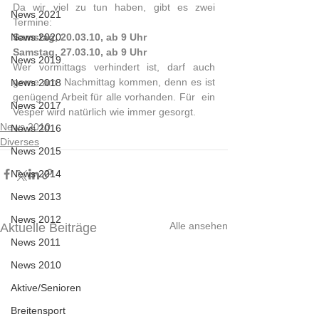
Da wir viel zu tun haben, gibt es zwei 
News 2021
Termine:
News 2020
Samstag, 20.03.10, ab 9 Uhr
Samstag, 27.03.10, ab 9 Uhr
News 2019
Wer vormittags verhindert ist, darf auch 
gerne am  Nachmittag kommen, denn es ist 
News 2018
genügend Arbeit für alle vorhanden. Für  ein 
News 2017
Vesper wird natürlich wie immer gesorgt.
News 2010
News 2016
Diverses
News 2015
News 2014
News 2013
News 2012
Alle ansehen
Aktuelle Beiträge
News 2011
News 2010
Aktive/Senioren
Breitensport