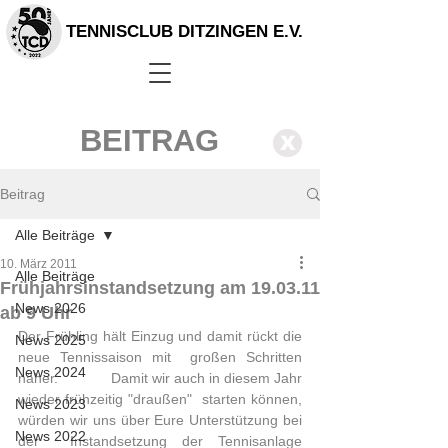
TENNISCLUB DITZINGEN E.V.
BEITRAG
X
Beitrag
Alle Beiträge
10. März 2011
Alle Beiträge
Frühjahrsinstandsetzung am 19.03.11
News 2026
ab 9 Uhr
Der Frühling hält Einzug und damit rückt die 
News 2025
neue Tennissaison mit  großen Schritten 
News 2024
näher.             Damit wir auch in diesem Jahr 
wieder frühzeitig "draußen"  starten können, 
News 2023
würden wir uns über Eure Unterstützung bei 
News 2022
der  Instandsetzung der Tennisanlage 