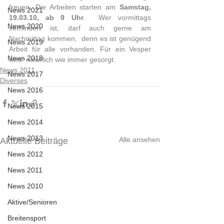
freuen. Die Arbeiten starten am 
Samstag, 
News 2021
19.03.10, ab 9 Uhr
.  Wer vormittags 
News 2020
verhindert ist, darf auch gerne am 
Nachmittag kommen,  denn es ist genügend 
News 2019
Arbeit für alle vorhanden. Für ein Vesper 
News 2018
wird  natürlich wie immer gesorgt.          
News 2011
News 2017
Diverses
News 2016
News 2015
News 2014
News 2013
Alle ansehen
Aktuelle Beiträge
News 2012
News 2011
News 2010
Aktive/Senioren
Breitensport