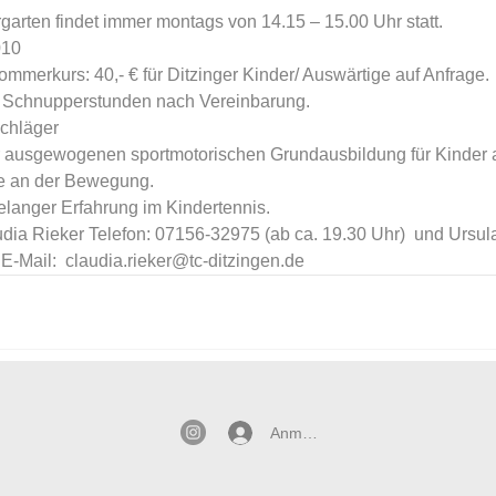
garten findet immer montags von 14.15 – 15.00 Uhr statt.
                                                 
ommerkurs: 40,- € für Ditzinger Kinder/ Auswärtige auf Anfrage.
chnupperstunden nach Vereinbarung.                     
ger                    
er ausgewogenen sportmotorischen Grundausbildung für Kinder 
 an der Bewegung. 
relanger Erfahrung im Kindertennis.
dia Rieker Telefon: 07156-32975 (ab ca. 19.30 Uhr)  und Ursula
-Mail:  claudia.rieker@tc-ditzingen.de
Anmelden