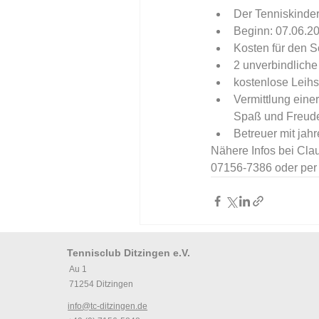
Der Tenniskinder
Beginn: 07.06.2010      
Kosten für den S
2 unverbindliche S
kostenlose Leihschlä
Vermittlung ein
Spaß und Freude
Betreuer mit jah
Nähere Infos bei Clau
07156-7386 oder per E
Tennisclub Ditzingen e.V.
Au 1
71254 Ditzingen
info@tc-ditzingen.de