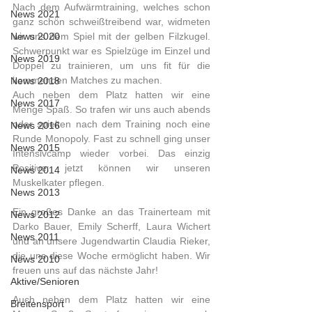
Nach dem Aufwärmtraining, welches schon 
News 2021
ganz schön schweißtreibend war, widmeten 
News 2020
wir uns dem Spiel mit der gelben Filzkugel. 
Schwerpunkt war es Spielzüge im Einzel und 
News 2019
Doppel zu trainieren, um uns fit für die 
kommenden Matches zu machen.
News 2018
Auch neben dem Platz hatten wir eine 
News 2017
Menge Spaß. So trafen wir uns auch abends 
oder spielten nach dem Training noch eine 
News 2016
Runde Monopoly. Fast zu schnell ging unser 
News 2015
Intensivcamp wieder vorbei. Das einzig 
Positive: jetzt können wir unseren 
News 2014
Muskelkater pflegen.
News 2013
Ein großes Danke an das Trainerteam mit 
News 2012
Darko Bauer, Emily Scherff, Laura Wichert 
News 2011
und an unsere Jugendwartin Claudia Rieker, 
die uns diese Woche ermöglicht haben. Wir 
News 2010
freuen uns auf das nächste Jahr!
Aktive/Senioren
Auch neben dem Platz hatten wir eine 
Breitensport