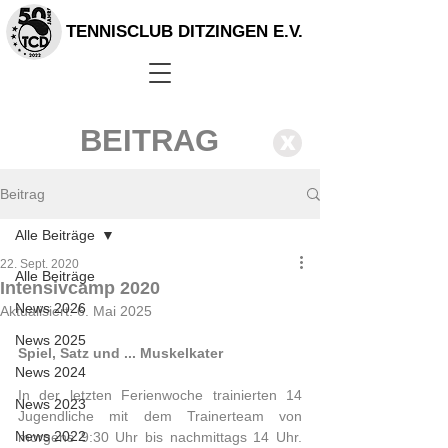
TENNISCLUB DITZINGEN E.V.
BEITRAG
X
Beitrag
Alle Beiträge
22. Sept. 2020
Alle Beiträge
Intensivcamp 2020
News 2026
Aktualisiert:
6. Mai 2025
News 2025
Spiel, Satz und ... Muskelkater
News 2024
In der letzten Ferienwoche trainierten 14 
News 2023
Jugendliche mit dem Trainerteam von 
News 2022
morgens 9:30 Uhr bis nachmittags 14 Uhr. 