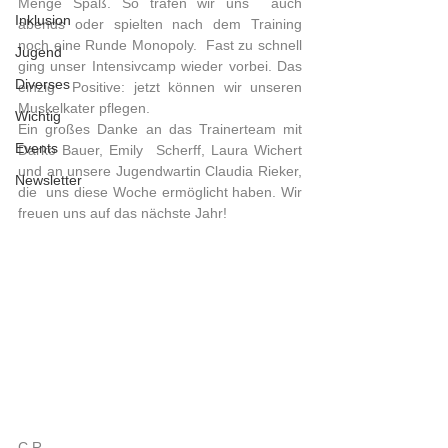
Menge Spaß. So trafen wir uns  auch 
Inklusion
abends oder spielten nach dem Training 
noch eine Runde Monopoly.  Fast zu schnell 
Jugend
ging unser Intensivcamp wieder vorbei. Das 
Diverses
einzig  Positive: jetzt können wir unseren 
Muskelkater pflegen. 
Wichtig
Ein großes Danke an das Trainerteam mit 
Events
Darko Bauer, Emily  Scherff, Laura Wichert 
und an unsere Jugendwartin Claudia Rieker, 
Newsletter
die  uns diese Woche ermöglicht haben. Wir 
freuen uns auf das nächste Jahr! 
C.R.