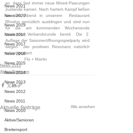
so  dass fast immer neue Mixed-Paarungen 
News 2021
zustande kamen. Nach hartem Kampf ließen 
News 2020
wir den Abend in unserem  Restaurant 
Rhodos gemütlich ausklingen und sind nun 
News 2019
für die am kommenden Wochenende 
startende Verbandsrunde bereit. Die 2. 
News 2018
Auflage der Saisoneröffnungsspielparty wird 
News 2017
wegen  der positiven Resonanz natürlich 
schon geplant.
News 2016
                Flo + Martin             
News 2015
News 2010
Aktive/Senioren
News 2014
News 2013
News 2012
News 2011
Alle ansehen
Aktuelle Beiträge
News 2010
Aktive/Senioren
Breitensport