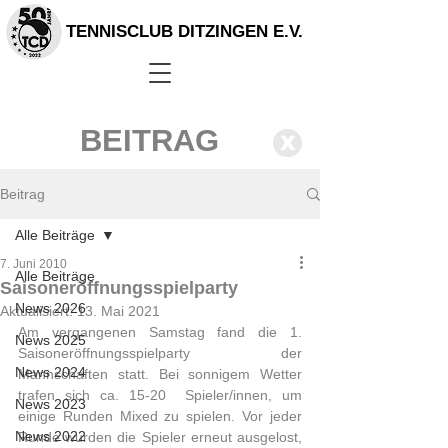
TENNISCLUB DITZINGEN E.V.
BEITRAG
X
Beitrag
Alle Beiträge
7. Juni 2010
Alle Beiträge
Saisoneröffnungsspielparty
News 2026
Aktualisiert:
13. Mai 2021
Am vergangenen Samstag fand die 1. 
News 2025
Saisoneröffnungsspielparty der  
News 2024
Mannschaften statt. Bei sonnigem Wetter 
trafen sich ca. 15-20  Spieler/innen, um 
News 2023
einige Runden Mixed zu spielen. Vor jeder 
News 2022
Runde wurden die Spieler erneut ausgelost, 