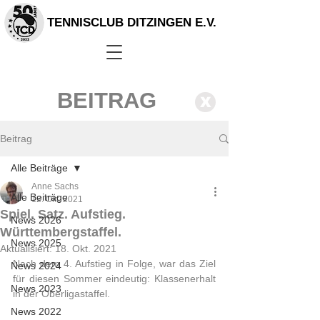
TENNISCLUB DITZINGEN E.V.
BEITRAG
X
Beitrag
Alle Beiträge
Anne Sachs
Alle Beiträge
12. Okt. 2021
Spiel. Satz. Aufstieg.
News 2026
Württembergstaffel.
News 2025
Aktualisiert:
18. Okt. 2021
Nach dem 4. Aufstieg in Folge, war das Ziel 
News 2024
für diesen Sommer eindeutig: Klassenerhalt 
News 2023
in der Oberligastaffel.
News 2022