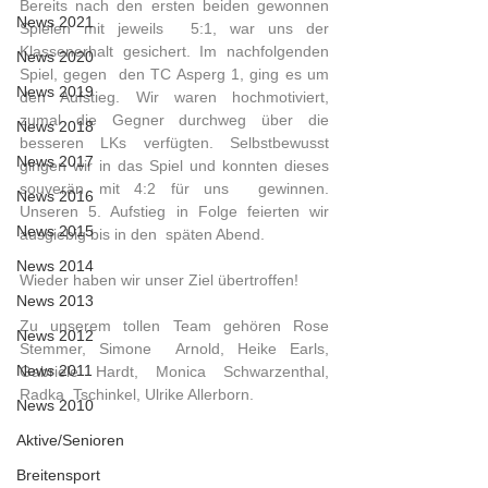
Bereits nach den ersten beiden gewonnen 
News 2021
Spielen mit jeweils  5:1, war uns der 
Klassenerhalt gesichert. Im nachfolgenden 
News 2020
Spiel, gegen  den TC Asperg 1, ging es um 
News 2019
den Aufstieg. Wir waren hochmotiviert,  
zumal die Gegner durchweg über die 
News 2018
besseren LKs verfügten. Selbstbewusst  
News 2017
gingen wir in das Spiel und konnten dieses 
souverän mit 4:2 für uns  gewinnen. 
News 2016
Unseren 5. Aufstieg in Folge feierten wir 
News 2015
ausgiebig bis in den  späten Abend.
News 2014
Wieder haben wir unser Ziel übertroffen! 
News 2013
Zu unserem tollen Team gehören Rose 
News 2012
Stemmer, Simone  Arnold, Heike Earls, 
News 2011
Gabriele Hardt, Monica Schwarzenthal, 
Radka  Tschinkel, Ulrike Allerborn.  
News 2010
Aktive/Senioren
Breitensport