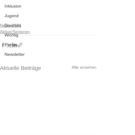
Inklusion
Jugend
News 2021
Diverses
Aktive/Senioren
Wichtig
Events
Newsletter
Alle ansehen
Aktuelle Beiträge