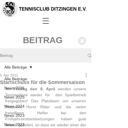
TENNISCLUB DITZINGEN E.V.
BEITRAG
X
Beitrag
Alle Beiträge
5. Apr. 2011
Alle Beiträge
Startschuss für die Sommersaison
News 2026
Am 
Freitag den 8. April
 werden unsere 
Tennisplätze wieder für  den Spielbetrieb 
News 2025
freigegeben! Das Platzteam um unseren 
News 2024
Platzwart Horst Ritter und die vielen  
freiwilligen Helfer bei den 
News 2023
Frühjahrsinstandsetzungen haben gute 
News 2022
Arbeit  geliefert, so dass wir wieder einer der 