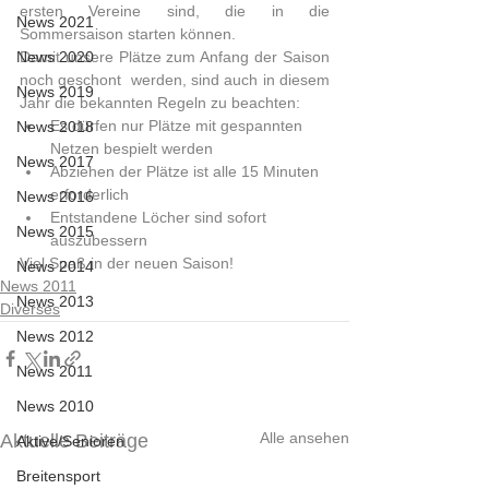
ersten Vereine sind, die in die  
News 2021
Sommersaison starten können.
News 2020
Damit unsere Plätze zum Anfang der Saison 
noch geschont  werden, sind auch in diesem 
News 2019
Jahr die bekannten Regeln zu beachten:           
Es dürfen nur Plätze mit gespannten 
News 2018
Netzen bespielt werden
News 2017
Abziehen der Plätze ist alle 15 Minuten 
erforderlich
News 2016
Entstandene Löcher sind sofort 
News 2015
auszubessern
Viel Spaß in der neuen Saison!          
News 2014
News 2011
News 2013
Diverses
News 2012
News 2011
News 2010
Alle ansehen
Aktuelle Beiträge
Aktive/Senioren
Breitensport