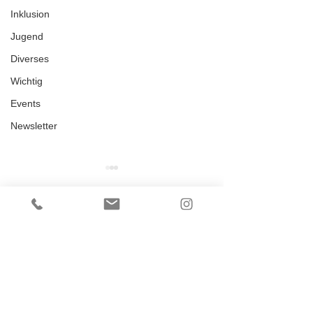
Inklusion
Jugend
Diverses
Wichtig
Events
Newsletter
Kommentare
Einladung zu unserem
Die Außenplätz
Kommentar verfassen...
TCD
spielbereit
SOMMERNACHTSFEST