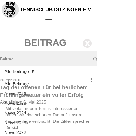
TENNISCLUB DITZINGEN E.V.
BEITRAG
X
Beitrag
Alle Beiträge
30. Apr. 2016
Alle Beiträge
Tag der offenen Tür bei herlichem
News 2026
Frühlingswetter ein voller Erfolg
Aktualisiert:
6. Mai 2025
News 2025
Mit vielen neuen Tennis-Interessierten 
News 2024
haben wir eine schönen Tag auf  unsere 
Tennisanlage verbracht. Die Bilder sprechen 
News 2023
für sich!    
News 2022