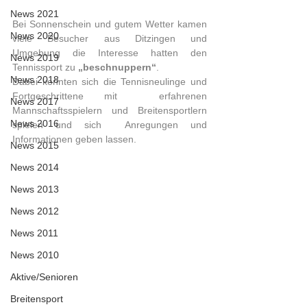
News 2021
Bei Sonnenschein und gutem Wetter kamen 
News 2020
viele Besucher aus Ditzingen und 
Umgebung die Interesse hatten den 
News 2019
Tennissport zu 
„beschnuppern“
.
News 2018
Dabei konnten sich die Tennisneulinge und 
Fortgeschrittene mit  erfahrenen 
News 2017
Mannschaftsspielern und Breitensportlern 
News 2016
spielen und sich  Anregungen und 
Informationen geben lassen. 
News 2015
News 2014
News 2013
News 2012
News 2011
News 2010
Aktive/Senioren
Breitensport