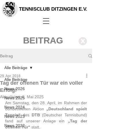
TENNISCLUB DITZINGEN E.V.
BEITRAG
X
Beitrag
Alle Beiträge
29. Apr. 2018
Alle Beiträge
Tag der offenen Tür war ein voller
News 2026
Erfolg!
Aktualisiert:
6. Mai 2025
News 2025
Am Samstag, den 28. April, im Rahmen der 
News 2024
bundesweiten Aktion 
„Deutschland spielt 
Tennis“
 des 
DTB
 (Deutscher Tennisbund) 
News 2023
fand auf unserer Anlage ein 
„Tag der 
News 2022
offenen Tür“ 
statt. 