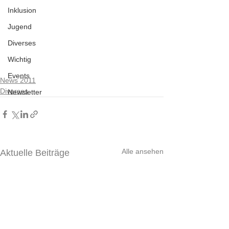
Inklusion
Jugend
Diverses
Wichtig
Events
News 2011
Diverses
Newsletter
Alle ansehen
Aktuelle Beiträge