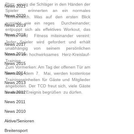
Platz, einzig die Schläger in den Händen der 
News 2021
Spieler  erinnerten an ein normales 
News 2020
Tennismatch. Was auf den ersten Blick 
aussieht wie ein reges  Durcheinander, 
News 2019
entpuppt sich als effektives Workout, das 
News 2018
Tennis und  Fitness miteinander vereint: 
Jeder Spieler wird gefordert und erhält  
News 2017
unabhängig von seinem persönlichen 
News 2016
Können ein hochwirksames  Herz-Kreislauf-
Training.
News 2015
Zum Vormerken: Am Tag der offenen Tür am 
News 2014
Samstag, dem 7.  Mai, werden kostenlose 
Trainingseinheiten für Gäste und Mitglieder  
News 2013
angeboten. Der TCD freut sich, viele Gäste 
News 2012
zu diesem Ereignis begrüßen  zu dürfen.
News 2011
News 2010
Aktive/Senioren
Breitensport