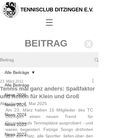
TENNISCLUB DITZINGEN E.V.
BEITRAG
X
Beitrag
Alle Beiträge
23. März 2011
Alle Beiträge
Tennis mal ganz anders: Spaßfaktor
News 2026
und Action für Klein und Groß
Aktualisiert:
7. Mai 2025
News 2025
Am 23. März haben 15 Mitglieder des TC 
News 2024
Ditzingen einen neuen Trend  für 
Deutschlands Tennisplätze ausprobiert - und 
News 2023
waren begeistert. Fetzige Songs dröhnten 
News 2022
über den Platz, alle Sportler  liefen über den 