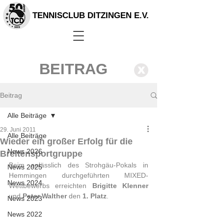
TENNISCLUB DITZINGEN E.V.
BEITRAG
X
Beitrag
Alle Beiträge
29. Juni 2011
Alle Beiträge
Wieder ein großer Erfolg für die
News 2026
Breitensportgruppe
Beim anlässlich des Strohgäu-Pokals in 
News 2025
Hemmingen durchgeführten MIXED-
News 2024
Wettbewerbs erreichten 
Brigitte Klenner
und 
Peter Walther
 den 
1. Platz
.
News 2023
News 2022