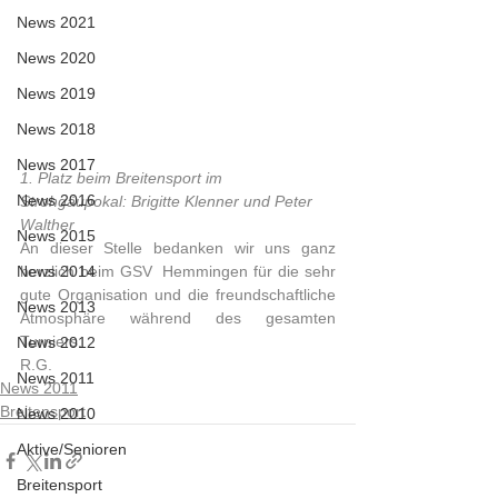
News 2021
News 2020
News 2019
News 2018
News 2017
1. Platz beim Breitensport im 
News 2016
Strohgäupokal: Brigitte Klenner und Peter 
Walther
News 2015
An dieser Stelle bedanken wir uns ganz 
herzlich beim GSV  Hemmingen für die sehr 
News 2014
gute Organisation und die freundschaftliche  
News 2013
Atmosphäre während des gesamten 
Turniers.
News 2012
R.G.             
News 2011
News 2011
Breitensport
News 2010
Aktive/Senioren
Breitensport