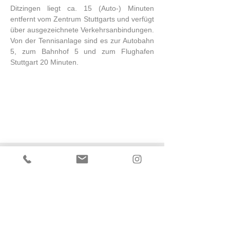
Ditzingen liegt ca. 15 (Auto-) Minuten
entfernt vom Zentrum Stuttgarts und verfügt
über ausgezeichnete Verkehrsanbindungen.
Von der Tennisanlage sind es zur Autobahn
5, zum Bahnhof 5 und zum Flughafen
Stuttgart 20 Minuten.​
Tennisclub Ditzingen e.V.
VEREIN
Au 1
71254 Ditzingen
SPORT
SERVICE
info@tc-ditzingen.de
ARCHIV
+49 (0) 7156-5848
KONTAKT