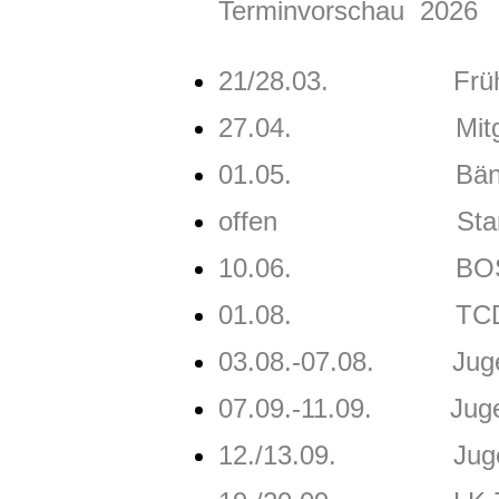
​Terminvorschau 2026
21/28.03. Frühjahrs
27.04.
Mitgliederve
01.05. Bändelestu
offen Start der
10.06. BOSS OPE
01.08. TCD So
03.08.-07.08.
Jugen
07.09.-11.09. Jugen
12./13.09.
Jugend