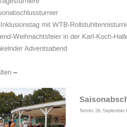
esturniere
schlussturnier
nstag mit WTB-Rollstuhltennisturni
achtsfeier in der Karl-Koch-Halle i
der Adventsabend
lten
–
Saisonabsch