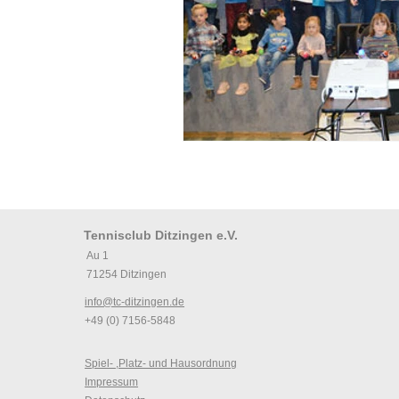
Tennisclub Ditzingen e.V.
Au 1
71254 Ditzingen
info@tc-ditzingen.de
+49 (0) 7156-5848
Spiel- ,Platz- und Hausordnung
Impressum