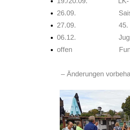
19./20.09. LK-Tag
26.09. Saisonab
27.09. 45. Inklusio
06.12. Jugend-Weihn
offen
Funkeln
– Änderungen vorbeha