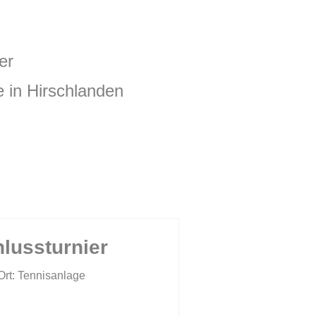
er
n Hirschlanden
lussturnier
Termin: 26. September Ort: Tennisanlage