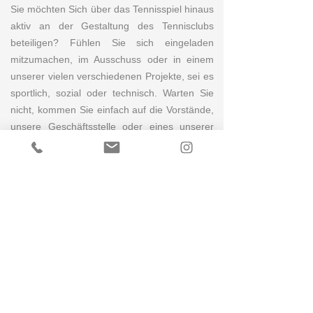
Sie möchten Sich über das Tennisspiel hinaus
aktiv an der Gestaltung des Tennisclubs
beteiligen? Fühlen Sie sich eingeladen
mitzumachen, im Ausschuss oder in einem
unserer vielen verschiedenen Projekte, sei es
sportlich, sozial oder technisch. Warten Sie
nicht, kommen Sie einfach auf die Vorstände,
unsere Geschäftsstelle oder eines unserer
vielen Ausschussmitglieder zu. Wir freuen
uns.
Im Winter zwischen Oktober und März sind
unsere Außenplätze geschlossen, das
Tennisspiel findet in unserer
Tennishalle
statt.
Unser
Geschäftsstelle
oder unsere
Tennisschule
sind dann der beste Einstieg.