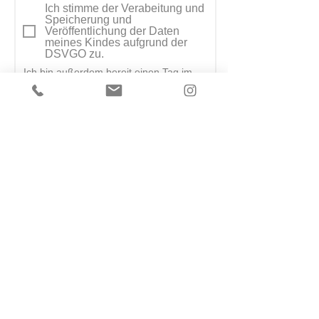
Ich stimme der Verabeitung und
Speicherung und
Veröffentlichung der Daten
meines Kindes aufgrund der
DSVGO zu.
Ich bin außerdem bereit einen Tag im
Vepflegungsteam mitzuarbeiten
(Getränke- & Essensausgabe, spülen
etc.)
Montag
Dienstag
Mittwoch
Donnerstag
Freitag
egal welcher Tag
Helfende Eltern: Ich erkläre
mich damit einverstanden, dass
meine Telefonnummer in der
Helferliste veröffentlicht wird.
Tennisclub Ditzingen e.V.
VEREIN
Au 1