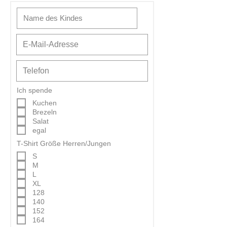
Ich spende
Kuchen
Brezeln
Salat
egal
T-Shirt Größe Herren/Jungen
S
M
L
XL
128
140
152
164