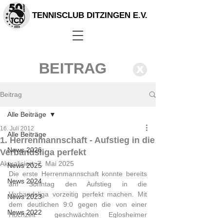
TENNISCLUB DITZINGEN E.V.
BEITRAG
X
Beitrag
Alle Beiträge
16. Juli 2012
Alle Beiträge
1. Herrenmannschaft - Aufstieg in die
News 2026
Verbandsliga perfekt
Aktualisiert:
7. Mai 2025
News 2025
Die erste Herrenmannschaft konnte bereits 
News 2024
am Sonntag den Aufstieg in die  
Verbandsliga vorzeitig perfekt machen. Mit 
News 2023
dem deutlichen 9:0 gegen die von einer 
News 2022
Hochzeit  geschwächten Eglosheimer 