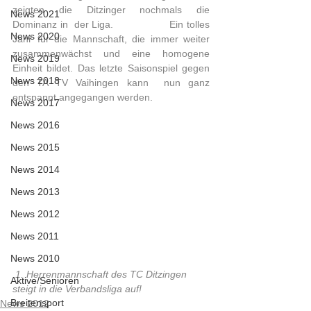
zeigten die Ditzinger nochmals die 
News 2021
Dominanz in  der Liga.                  Ein tolles 
News 2020
Jahr für die Mannschaft, die immer weiter  
zusammenwächst und eine homogene 
News 2019
Einheit bildet. Das letzte Saisonspiel gegen 
News 2018
den TA TV Vaihingen kann  nun ganz 
entspannt angegangen werden.  
News 2017
News 2016
News 2015
News 2014
News 2013
News 2012
News 2011
News 2010
1. Herrenmannschaft des TC Ditzingen 
Aktive/Senioren
steigt in die Verbandsliga auf!
Breitensport
News 2012