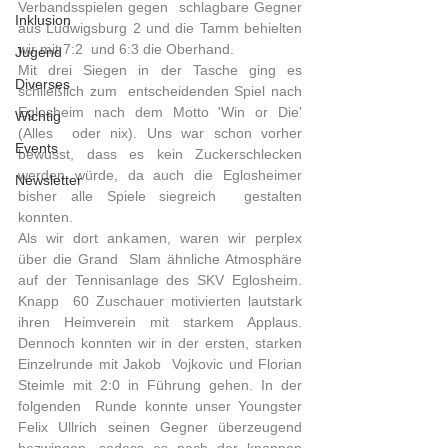
Verbandsspielen gegen  schlagbare Gegner 
Inklusion
aus Ludwigsburg 2 und die Tamm behielten 
wir mit 7:2  und 6:3 die Oberhand.     
Jugend
Mit drei Siegen in der Tasche ging es 
Diverses
schließlich zum  entscheidenden Spiel nach 
Eglosheim nach dem Motto 'Win or Die' 
Wichtig
(Alles  oder nix). Uns war schon vorher 
Events
bewusst, dass es kein Zuckerschlecken  
werden würde, da auch die Eglosheimer 
Newsletter
bisher alle Spiele siegreich  gestalten 
konnten.  
Als wir dort ankamen, waren wir perplex 
über die Grand  Slam ähnliche Atmosphäre 
auf der Tennisanlage des SKV Eglosheim. 
Knapp  60 Zuschauer motivierten lautstark 
ihren Heimverein mit starkem Applaus.  
Dennoch konnten wir in der ersten, starken 
Einzelrunde mit Jakob  Vojkovic und Florian 
Steimle mit 2:0 in Führung gehen. In der 
folgenden  Runde konnte unser Youngster 
Felix Ullrich seinen Gegner überzeugend  