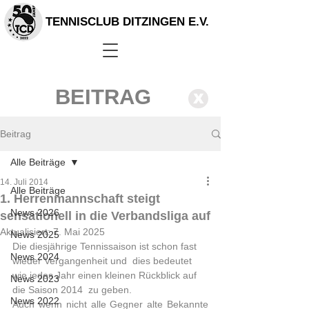
TENNISCLUB DITZINGEN E.V.
BEITRAG
X
Beitrag
Alle Beiträge
14. Juli 2014
Alle Beiträge
1. Herrenmannschaft steigt
News 2026
sensationell in die Verbandsliga auf
Aktualisiert:
7. Mai 2025
News 2025
Die diesjährige Tennissaison ist schon fast 
News 2024
wieder Vergangenheit und  dies bedeutet 
wie jedes Jahr einen kleinen Rückblick auf 
News 2023
die Saison 2014  zu geben. 
News 2022
Auch wenn nicht alle Gegner alte Bekannte 