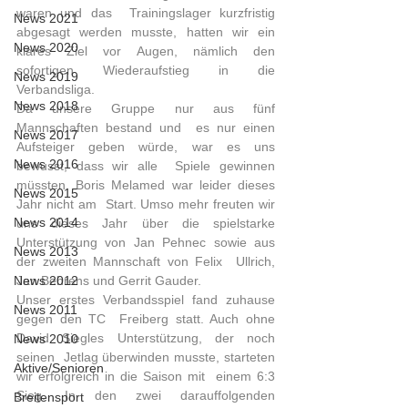
waren und das  Trainingslager kurzfristig 
News 2021
abgesagt werden musste, hatten wir ein  
News 2020
klares Ziel vor Augen, nämlich den 
sofortigen Wiederaufstieg in die  
News 2019
Verbandsliga.
News 2018
Da unsere Gruppe nur aus fünf 
Mannschaften bestand und  es nur einen 
News 2017
Aufsteiger geben würde, war es uns 
News 2016
bewusst, dass wir alle  Spiele gewinnen 
müssten. Boris Melamed war leider dieses 
News 2015
Jahr nicht am  Start. Umso mehr freuten wir 
News 2014
uns dieses Jahr über die spielstarke  
Unterstützung von Jan Pehnec sowie aus 
News 2013
der zweiten Mannschaft von Felix  Ullrich, 
News 2012
Jan Behrens und Gerrit Gauder.  
Unser erstes Verbandsspiel fand zuhause 
News 2011
gegen den TC  Freiberg statt. Auch ohne 
David Siegles Unterstützung, der noch 
News 2010
seinen  Jetlag überwinden musste, starteten 
Aktive/Senioren
wir erfolgreich in die Saison mit  einem 6:3 
Sieg. In den zwei darauffolgenden 
Breitensport