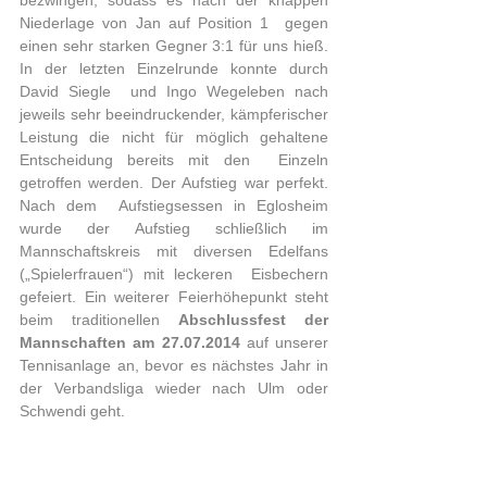
bezwingen, sodass es nach der knappen 
Niederlage von Jan auf Position 1  gegen 
einen sehr starken Gegner 3:1 für uns hieß. 
In der letzten Einzelrunde konnte durch 
David Siegle  und Ingo Wegeleben nach 
jeweils sehr beeindruckender, kämpferischer  
Leistung die nicht für möglich gehaltene 
Entscheidung bereits mit den  Einzeln 
getroffen werden. Der Aufstieg war perfekt. 
Nach dem  Aufstiegsessen in Eglosheim 
wurde der Aufstieg schließlich im  
Mannschaftskreis mit diversen Edelfans 
(„Spielerfrauen“) mit leckeren  Eisbechern 
gefeiert. Ein weiterer Feierhöhepunkt steht 
beim traditionellen 
Abschlussfest der 
Mannschaften am 27.07.2014
 auf unserer 
Tennisanlage an, bevor es nächstes Jahr in 
der Verbandsliga wieder nach Ulm oder 
Schwendi geht.