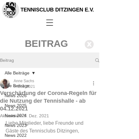
TENNISCLUB DITZINGEN E.V.
BEITRAG
X
Beitrag
Alle Beiträge
Anne Sachs
Alle Beiträge
4. Dez. 2021
Verschärfung der Corona-Regeln für
News 2026
die Nutzung der Tennishalle - ab
News 2025
04.12.2021
News 2024
Aktualisiert:
5. Dez. 2021
Liebe Mitglieder, liebe Freunde und 
News 2023
Gäste des Tennisclubs Ditzingen,
News 2022