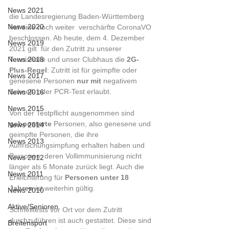
News 2021
die Landesregierung Baden-Württemberg 
News 2020
hat eine noch weiter  verschärfte CoronaVO 
beschlossen. Ab heute, dem 4. Dezember 
News 2019
2021 gilt  für den Zutritt zu unserer 
News 2018
Tennishalle und unser Clubhaus die 
2G-
Plus-Regel
: Zutritt ist für geimpfte oder 
News 2017
genesene Personen 
nur mit
 negativem 
Schnell- oder PCR-Test erlaubt.
News 2016
News 2015
Von der Testpflicht ausgenommen sind 
geboosterte
 Personen, also genesene und 
News 2014
geimpfte Personen, die ihre 
News 2013
Auffrischungsimpfung erhalten haben und 
Personen, deren Vollimmunisierung nicht 
News 2012
länger als 6 Monate zurück liegt. Auch die 
News 2011
Erleichterung für 
Personen unter 18 
Jahren
 ist weiterhin gültig.
News 2010
Aktive/Senioren
Schnelltests vor Ort vor dem Zutritt 
durchzuführen ist auch gestattet. Diese sind 
Breitensport