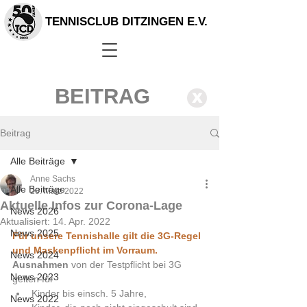
TENNISCLUB DITZINGEN E.V.
BEITRAG
X
Beitrag
Alle Beiträge
Anne Sachs
Alle Beiträge
20. März 2022
Aktuelle Infos zur Corona-Lage
News 2026
Aktualisiert:
14. Apr. 2022
News 2025
Für unsere Tennishalle gilt die 3G-Regel 
und Maskenpflicht im Vorraum.
News 2024
Ausnahmen
 von der Testpflicht bei 3G 
News 2023
gelten für
Kinder bis einsch. 5 Jahre,
News 2022