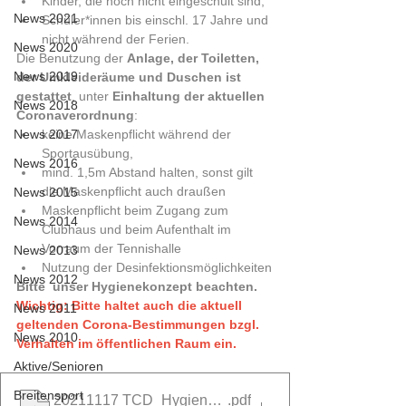
Kinder, die noch nicht eingeschult sind,
News 2021
Schüler*innen bis einschl. 17 Jahre und 
nicht während der Ferien.
News 2020
Die Benutzung der 
Anlage, der Toiletten, 
News 2019
der Umkleideräume und Duschen ist 
gestattet
, unter 
Einhaltung der aktuellen 
News 2018
Coronaverordnung
:
News 2017
keine Maskenpflicht während der 
Sportausübung,
News 2016
mind. 1,5m Abstand halten, sonst gilt 
die Maskenpflicht auch draußen
News 2015
Maskenpflicht beim Zugang zum 
News 2014
Clubhaus und beim Aufenthalt im 
Vorraum der Tennishalle
News 2013
Nutzung der Desinfektionsmöglichkeiten
News 2012
Bitte  unser Hygienekonzept beachten.
Wichtig: Bitte haltet auch die aktuell 
News 2011
geltenden Corona-Bestimmungen bzgl. 
News 2010
Verhalten im öffentlichen Raum ein.
Aktive/Senioren
Breitensport
20211117 TCD_Hygienekonzept(1)
.pdf