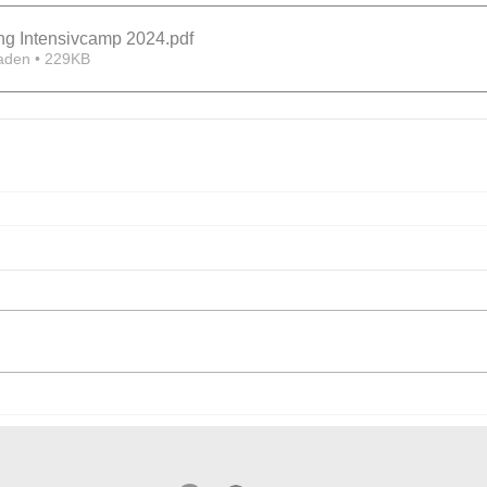
ng Intensivcamp 2024
.pdf
aden • 229KB