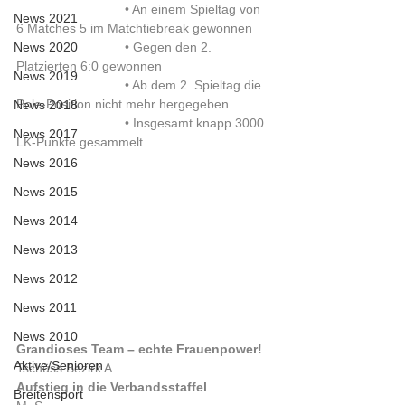
 			• An einem Spieltag von 
News 2021
6 Matches 5 im Matchtiebreak gewonnen
News 2020
 			• Gegen den 2. 
Platzierten 6:0 gewonnen
News 2019
 			• Ab dem 2. Spieltag die 
Pole-Position nicht mehr hergegeben
News 2018
 			• Insgesamt knapp 3000 
News 2017
LK-Punkte gesammelt
News 2016
News 2015
News 2014
News 2013
News 2012
News 2011
News 2010
Grandioses Team – echte Frauenpower!
Aktive/Senioren
Tschüss Bezirk A
Aufstieg in die Verbandsstaffel
Breitensport