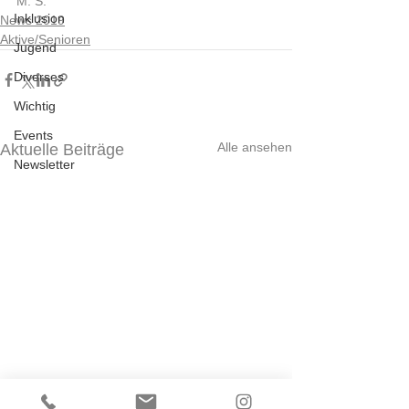
M. S. 
Inklusion
News 2019
Aktive/Senioren
Jugend
Diverses
Wichtig
Events
Alle ansehen
Aktuelle Beiträge
Newsletter