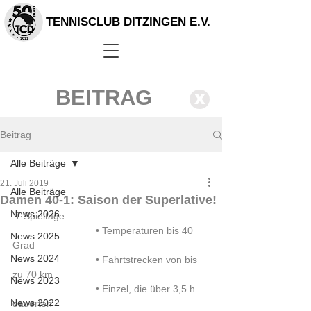
TENNISCLUB DITZINGEN E.V.
BEITRAG
X
Beitrag
Alle Beiträge
21. Juli 2019
Alle Beiträge
Damen 40-1: Saison der Superlative!
News 2026
 7 Spieltage
 			• Temperaturen bis 40 
News 2025
Grad
News 2024
 			• Fahrtstrecken von bis 
zu 70 km
News 2023
 			• Einzel, die über 3,5 h 
News 2022
dauerten