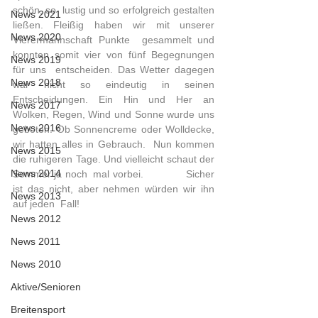
schön, so  lustig und so erfolgreich gestalten 
News 2021
ließen. Fleißig haben wir mit unserer 
News 2020
Vierermannschaft Punkte  gesammelt und 
konnten somit vier von fünf Begegnungen 
News 2019
für uns  entscheiden. Das Wetter dagegen 
News 2018
war nicht so eindeutig in seinen  
Entscheidungen. Ein Hin und Her an 
News 2017
Wolken, Regen, Wind und Sonne wurde uns  
News 2016
geboten. Ob Sonnencreme oder Wolldecke, 
wir hatten alles in Gebrauch.  Nun kommen 
News 2015
die ruhigeren Tage. Und vielleicht schaut der 
News 2014
Sommer ja noch  mal vorbei.              Sicher 
ist das nicht, aber nehmen würden wir ihn 
News 2013
auf jeden  Fall!     
News 2012
News 2011
News 2010
Aktive/Senioren
Breitensport