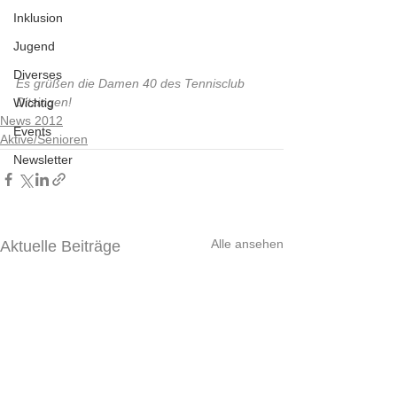
Inklusion
Jugend
Diverses
Es grüßen die Damen 40 des Tennisclub 
Ditzingen!
Wichtig
News 2012
Events
Aktive/Senioren
Newsletter
Alle ansehen
Aktuelle Beiträge