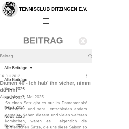
TENNISCLUB DITZINGEN E.V.
BEITRAG
X
Beitrag
Alle Beiträge
16. Juli 2012
Alle Beiträge
Damen 40 - Ich hab' ihn sicher, nimm
News 2026
du ihn!
Aktualisiert:
7. Mai 2025
News 2025
So einen Satz gibt es nur im Damentennis! 
News 2024
Fürsorglich und sehr  entschieden anders 
gemeint. Neben diesem und vielen weiteren 
News 2023
komischen, waren es  eigentlich die 
News 2022
spielerischen Sätze, die uns diese Saison so 