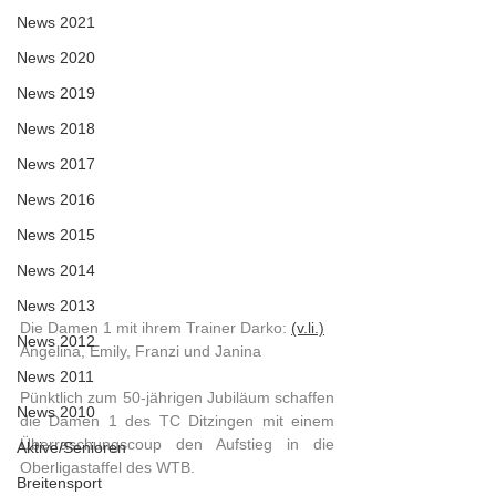
News 2021
News 2020
News 2019
News 2018
News 2017
News 2016
News 2015
News 2014
News 2013
Die Damen 1 mit ihrem Trainer Darko: 
(v.li.)
News 2012
Angelina, Emily, Franzi und Janina
News 2011
Pünktlich zum 50-jährigen Jubiläum schaffen 
News 2010
die Damen 1 des TC Ditzingen mit einem 
Überraschungscoup den Aufstieg in die 
Aktive/Senioren
Oberligastaffel des WTB. 
Breitensport