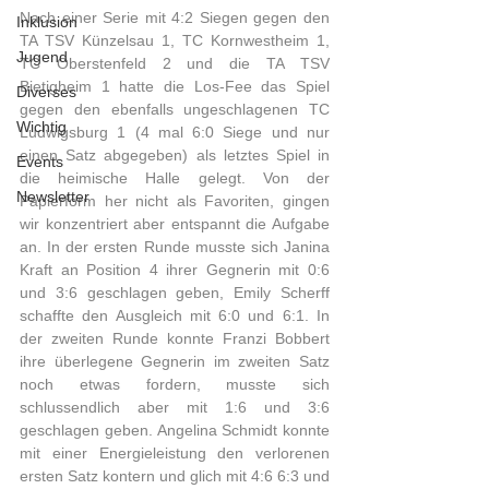
Nach einer Serie mit 4:2 Siegen gegen den 
Inklusion
TA TSV Künzelsau 1, TC Kornwestheim 1, 
Jugend
TC Oberstenfeld 2 und die TA TSV 
Bietigheim 1 hatte die Los-Fee das Spiel 
Diverses
gegen den ebenfalls ungeschlagenen TC 
Wichtig
Ludwigsburg 1 (4 mal 6:0 Siege und nur 
einen Satz abgegeben) als letztes Spiel in 
Events
die heimische Halle gelegt. Von der 
Newsletter
Papierform her nicht als Favoriten, gingen 
wir konzentriert aber entspannt die Aufgabe 
an. In der ersten Runde musste sich Janina 
Kraft an Position 4 ihrer Gegnerin mit 0:6 
und 3:6 geschlagen geben, Emily Scherff 
schaffte den Ausgleich mit 6:0 und 6:1. In 
der zweiten Runde konnte Franzi Bobbert 
ihre überlegene Gegnerin im zweiten Satz 
noch etwas fordern, musste sich 
schlussendlich aber mit 1:6 und 3:6 
geschlagen geben. Angelina Schmidt konnte 
mit einer Energieleistung den verlorenen 
ersten Satz kontern und glich mit 4:6 6:3 und 