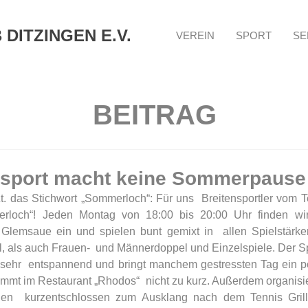
DITZINGEN E.V.
VEREIN
SPORT
SE
BEITRAG
nsport macht keine Sommerpause
Zt. das Stichwort „Sommerloch“: Für uns  Breitensportler vom T
erloch“! Jeden Montag von 18:00 bis 20:00 Uhr finden wir
 Glemsaue ein und spielen bunt gemixt in  allen Spielstärke
 als auch Frauen-  und Männerdoppel und Einzelspiele. Der Spa
 sehr  entspannend und bringt manchem gestressten Tag ein po
ommt im Restaurant „Rhodos“  nicht zu kurz. Außerdem organisi
  kurzentschlossen zum Ausklang nach dem Tennis Grillabe