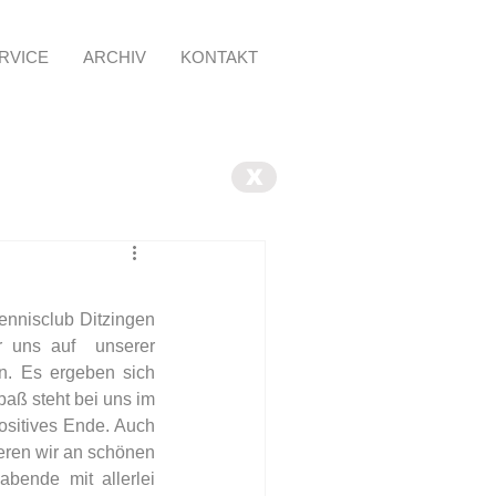
RVICE
ARCHIV
KONTAKT
X
ennisclub Ditzingen 
 uns auf  unserer 
n. Es ergeben sich 
ß steht bei uns im 
sitives Ende. Auch 
eren wir an schönen 
nde mit allerlei  