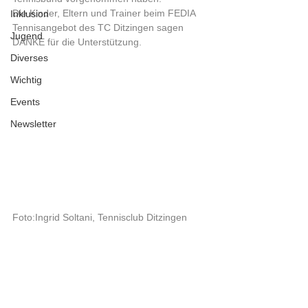
Die Kinder, Eltern und Trainer beim FEDIA 
Inklusion
Tennisangebot des TC Ditzingen sagen 
Jugend
DANKE für die Unterstützung.
Diverses
Wichtig
Events
Newsletter
Foto:Ingrid Soltani, Tennisclub Ditzingen