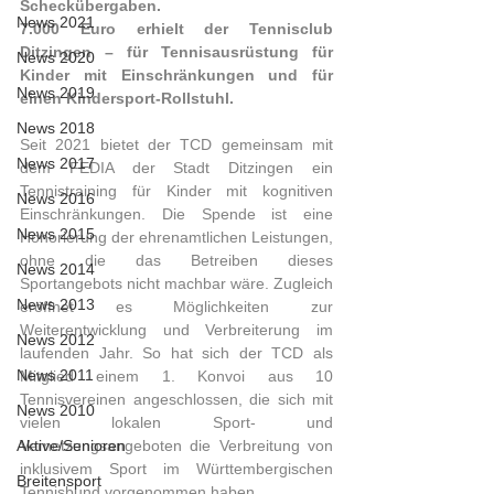
Scheckübergaben.
News 2021
7.000 Euro erhielt der Tennisclub 
Ditzingen – für Tennisausrüstung für 
News 2020
Kinder mit Einschränkungen und für 
News 2019
einen Kindersport-Rollstuhl.
News 2018
Seit 2021 bietet der TCD gemeinsam mit 
News 2017
dem FEDIA der Stadt Ditzingen ein 
Tennistraining für Kinder mit kognitiven 
News 2016
Einschränkungen. Die Spende ist eine 
News 2015
Honorierung der ehrenamtlichen Leistungen, 
ohne die das Betreiben dieses 
News 2014
Sportangebots nicht machbar wäre. Zugleich 
News 2013
eröffnet es Möglichkeiten zur 
Weiterentwicklung und Verbreiterung im 
News 2012
laufenden Jahr. So hat sich der TCD als 
News 2011
Mitglied einem 1. Konvoi aus 10 
Tennisvereinen angeschlossen, die sich mit 
News 2010
vielen lokalen Sport- und 
Aktive/Senioren
Vernetzungsangeboten die Verbreitung von 
inklusivem Sport im Württembergischen 
Breitensport
Tennisbund vorgenommen haben.