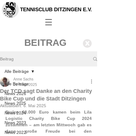
TENNISCLUB DITZINGEN E.V.
BEITRAG
X
Beitrag
Alle Beiträge
Anne Sachs
Alle Beiträge
22. März 2025
Der TCD sagt Danke an den Charity
News 2026
Bike Cup und die Stadt Ditzingen
News 2025
Aktualisiert:
6. Mai 2025
Stolze 60.000 Euro kamen beim Lila 
News 2024
Logistic Charity Bike Cup 2024 
News 2023
zusammen – am letzten Mittwoch gab es 
dann große Freude bei den 
News 2022