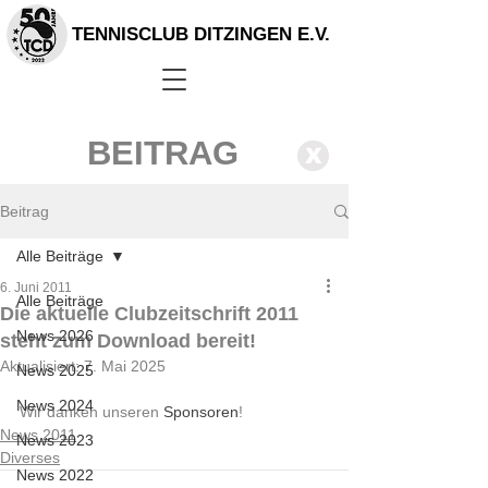
TENNISCLUB DITZINGEN E.V.
BEITRAG
X
Beitrag
Alle Beiträge
6. Juni 2011
Alle Beiträge
Die aktuelle Clubzeitschrift 2011
News 2026
steht zum Download bereit!
Aktualisiert:
7. Mai 2025
News 2025
News 2024
Wir danken unseren 
Sponsoren
!
News 2011
News 2023
Diverses
News 2022