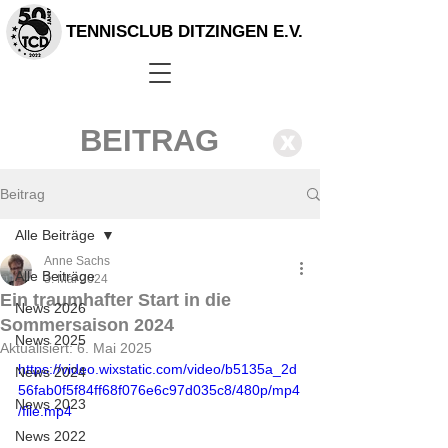
TENNISCLUB DITZINGEN E.V.
BEITRAG
X
Beitrag
Alle Beiträge
Anne Sachs
Alle Beiträge
3. Mai 2024
Ein traumhafter Start in die
News 2026
Sommersaison 2024
News 2025
Aktualisiert:
6. Mai 2025
https://video.wixstatic.com/video/b5135a_2d
News 2024
56fab0f5f84ff68f076e6c97d035c8/480p/mp4
News 2023
/file.mp4
News 2022