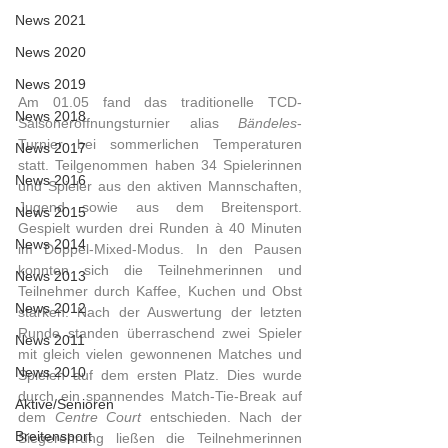
News 2021
News 2020
News 2019
Am 01.05 fand das traditionelle TCD-
News 2018
Saisoneröffnungsturnier alias 
Bändeles
-
Turnier bei sommerlichen Temperaturen 
News 2017
statt. Teilgenommen haben 34 Spielerinnen 
News 2016
und Spieler aus den aktiven Mannschaften, 
Jugend sowie aus dem Breitensport. 
News 2015
Gespielt wurden drei Runden à 40 Minuten 
News 2014
im Doppel-Mixed-Modus. In den Pausen 
konnten sich die Teilnehmerinnen und 
News 2013
Teilnehmer durch Kaffee, Kuchen und Obst 
News 2012
stärken. Nach der Auswertung der letzten 
Runde standen überraschend zwei Spieler 
News 2011
mit gleich vielen gewonnenen Matches und 
News 2010
Spielen auf dem ersten Platz. Dies wurde 
durch ein spannendes Match-Tie-Break auf 
Aktive/Senioren
dem 
Centre Court
 entschieden. Nach der 
Breitensport
Siegerehrung ließen die Teilnehmerinnen 