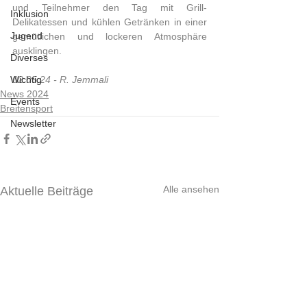
und Teilnehmer den Tag mit Grill-
Inklusion
Delikatessen und kühlen Getränken in einer 
Jugend
gemütlichen und lockeren Atmosphäre 
ausklingen.
Diverses
02.05.24 - R. Jemmali
Wichtig
News 2024
Events
Breitensport
Newsletter
Alle ansehen
Aktuelle Beiträge