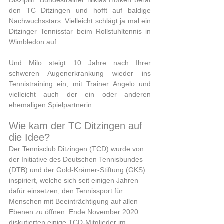
Disziplin. Bundestrainer Niklas Höfken berät 
den TC Ditzingen und hofft auf baldige 
Nachwuchsstars. Vielleicht schlägt ja mal ein 
Ditzinger Tennisstar beim Rollstuhltennis in 
Wimbledon auf.
Und Milo steigt 10 Jahre nach Ihrer 
schweren Augenerkrankung wieder ins 
Tennistraining ein, mit Trainer Angelo und 
vielleicht auch der ein oder anderen 
ehemaligen Spielpartnerin.
Wie kam der TC Ditzingen auf 
die Idee? 
Der Tennisclub Ditzingen (TCD) wurde von 
der Initiative des Deutschen Tennisbundes 
(DTB) und der Gold-Krämer-Stiftung (GKS) 
inspiriert, welche sich seit einigen Jahren 
dafür einsetzen, den Tennissport für 
Menschen mit Beeinträchtigung auf allen 
Ebenen zu öffnen. Ende November 2020 
diskutierten einige TCD-Mitglieder im 