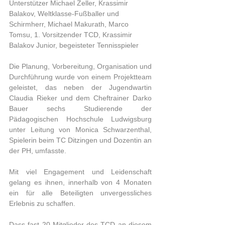
Unterstützer Michael Zeller, Krassimir 
Balakov, Weltklasse-Fußballer und 
Schirmherr, Michael Makurath, Marco 
Tomsu, 1. Vorsitzender TCD, Krassimir 
Balakov Junior, begeisteter Tennisspieler
Die Planung, Vorbereitung, Organisation und 
Durchführung wurde von einem Projektteam 
geleistet, das neben der Jugendwartin 
Claudia Rieker und dem Cheftrainer Darko 
Bauer sechs Studierende der 
Pädagogischen Hochschule Ludwigsburg 
unter Leitung von Monica Schwarzenthal, 
Spielerin beim TC Ditzingen und Dozentin an 
der PH, umfasste. 
Mit viel Engagement und Leidenschaft 
gelang es ihnen, innerhalb von 4 Monaten 
ein für alle Beteiligten unvergessliches 
Erlebnis zu schaffen. 
Dass fast 20 Mitglieder des TCD an diesem 