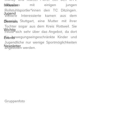
Wheelers mit einigen jungen 
Inklusion
Rollstuhlsportler*innen den TC Ditzingen. 
Jugend
Weitere Interessierte kamen aus dem 
Bereich Stuttgart, eine Mutter mit ihrer 
Diverses
Tochter sogar aus dem Kreis Rottweil. Sie 
Wichtig
freute sich sehr über das Angebot, da dort 
für bewegungseingeschränkte Kinder und 
Events
Jugendliche nur wenige Sportmöglichkeiten 
Newsletter
angeboten werden.
Gruppenfoto