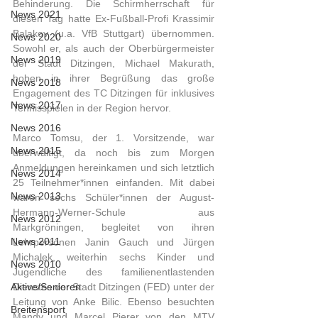
Behinderung. Die Schirmherrschaft für 
News 2021
diesen Tag hatte Ex-Fußball-Profi Krassimir 
Balakov (u.a. VfB Stuttgart) übernommen. 
News 2020
Sowohl er, als auch der Oberbürgermeister 
News 2019
der Stadt Ditzingen, Michael Makurath, 
hoben in ihrer Begrüßung das große 
News 2018
Engagement des TC Ditzingen für inklusives 
News 2017
Tennisspielen in der Region hervor.
News 2016
Marco Tomsu, der 1. Vorsitzende, war 
News 2015
überwältigt, da noch bis zum Morgen 
Anmeldungen hereinkamen und sich letztlich 
News 2014
25 Teilnehmer*innen einfanden. Mit dabei 
News 2013
waren sechs Schüler*innen der August-
Hermann-Werner-Schule aus 
News 2012
Markgröningen, begleitet von ihren 
News 2011
Lehrpersonen Janin Gauch und Jürgen 
Michalek, weiterhin sechs Kinder und 
News 2010
Jugendliche des familienentlastenden 
Aktive/Senioren
Dienstes der Stadt Ditzingen (FED) unter der 
Leitung von Anke Bilic. Ebenso besuchten 
Breitensport
Mandy und Marcel Pierer von den MTV 