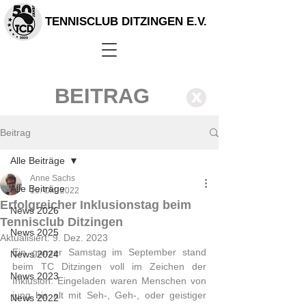
TENNISCLUB DITZINGEN E.V.
BEITRAG
X
Beitrag
Alle Beiträge
Anne Sachs
Alle Beiträge
16. Okt. 2022
Erfolgreicher Inklusionstag beim
News 2026
Tennisclub Ditzingen
News 2025
Aktualisiert:
9. Dez. 2023
Ein ganzer Samstag im September stand 
News 2024
beim TC Ditzingen voll im Zeichen der 
News 2023
Inklusion. Eingeladen waren Menschen von 
jung bis alt mit Seh-, Geh-, oder geistiger 
News 2022