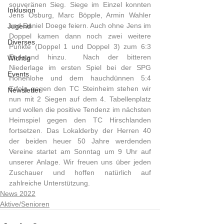
souveränen Sieg. Siege im Einzel konnten 
Inklusion
Jens Osburg, Marc Böpple, Armin Wahler 
und Daniel Doege feiern. Auch ohne Jens im 
Jugend
Doppel kamen dann noch zwei weitere 
Diverses
Punkte (Doppel 1 und Doppel 3) zum 6:3 
Endstand hinzu.  Nach der bitteren 
Wichtig
Niederlage im ersten Spiel bei der SPG 
Events
Hohenlohe und dem hauchdünnen 5:4 
Erfolg gegen den TC Steinheim stehen wir 
Newsletter
nun mit 2 Siegen auf dem 4. Tabellenplatz 
und wollen die positive Tendenz im nächsten 
Heimspiel gegen den TC Hirschlanden 
fortsetzen. Das Lokalderby der Herren 40 
der beiden heuer 50 Jahre werdenden 
Vereine startet am Sonntag um 9 Uhr auf 
unserer Anlage. Wir freuen uns über jeden 
Zuschauer und hoffen natürlich auf 
zahlreiche Unterstützung.
News 2022
Aktive/Senioren