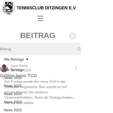
TENNISCLUB DITZINGEN E.V.
BEITRAG
X
Beitrag
Alle Beiträge
Anne Sachs
Alle Beiträge
18. Sept. 2023
Grillen beim TCD
News 2026
Am Freitag wurde der neue Grill in der 
News 2025
Chillecke eingeweiht. Nun wartet er auf 
seinen Einsatz bei weiteren 
News 2024
Vereinsaktivitäten. Nutzt die Gelegenheiten 
News 2023
wie sie sich bieten.
News 2022