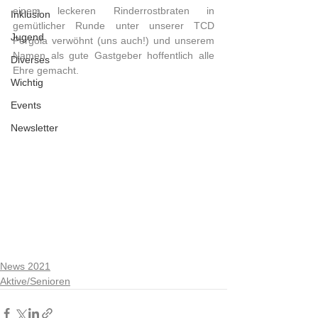
einem leckeren Rinderrostbraten in 
Inklusion
gemütlicher Runde unter unserer TCD 
Jugend
Pergola verwöhnt (uns auch!) und unserem 
Namen als gute Gastgeber hoffentlich alle 
Diverses
Ehre gemacht. 
Wichtig
Events
Newsletter
News 2021
Aktive/Senioren