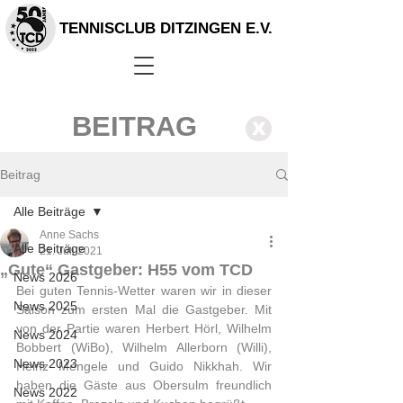
TENNISCLUB DITZINGEN E.V.
BEITRAG
X
Beitrag
Alle Beiträge
Anne Sachs
Alle Beiträge
21. Juli 2021
„Gute“ Gastgeber: H55 vom TCD
News 2026
Bei guten Tennis-Wetter waren wir in dieser 
News 2025
Saison zum ersten Mal die Gastgeber. Mit 
von der Partie waren Herbert Hörl, Wilhelm 
News 2024
Bobbert (WiBo), Wilhelm Allerborn (Willi), 
News 2023
Heinz Mengele und Guido Nikkhah. Wir 
haben die Gäste aus Obersulm freundlich 
News 2022