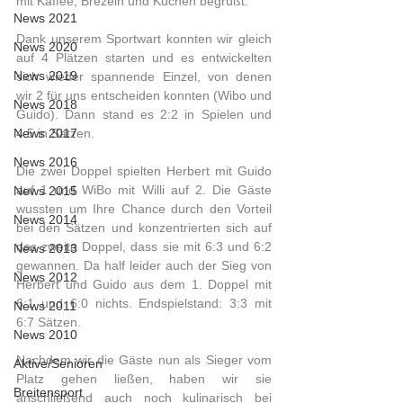
mit Kaffee, Brezeln und Kuchen begrüßt.
News 2021
Dank unserem Sportwart konnten wir gleich 
News 2020
auf 4 Plätzen starten und es entwickelten 
News 2019
sich wieder spannende Einzel, von denen 
wir 2 für uns entscheiden konnten (Wibo und 
News 2018
Guido). Dann stand es 2:2 in Spielen und 
News 2017
4:5 in Sätzen.
News 2016
Die zwei Doppel spielten Herbert mit Guido 
auf 1 und WiBo mit Willi auf 2. Die Gäste 
News 2015
wussten um Ihre Chance durch den Vorteil 
News 2014
bei den Sätzen und konzentrierten sich auf 
das zweite Doppel, dass sie mit 6:3 und 6:2 
News 2013
gewannen. Da half leider auch der Sieg von 
News 2012
Herbert und Guido aus dem 1. Doppel mit 
6:1 und 6:0 nichts. Endspielstand: 3:3 mit 
News 2011
6:7 Sätzen.
News 2010
Nachdem wir die Gäste nun als Sieger vom 
Aktive/Senioren
Platz gehen ließen, haben wir sie 
Breitensport
anschließend auch noch kulinarisch bei 