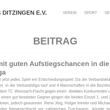
DITZINGEN E.V.
VEREIN
SPORT
SE
BEITRAG
mit guten Aufstiegschancen in die
ga
t jetzt jedes Spiel ein Entscheidungsspiel: Da die Verbandskla
  in die Verbandsliga rauf und 4 Mannschaften in die Bezirkso
dem TC Weissach-Flacht gegen einen  direkten Konkurrenten u
 einen gut besetzten Gegner gingen die beiden Einzel 1  und 2
rloren, jedoch gewannen  Rene Jörg, Holger Immler und Michael
enden Nervenschlacht vor zahlreichen Zuschauern  konnte sic