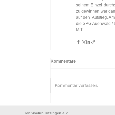
seinem Einzel durchs
zu gewinnen war dami
auf den  Aufstieg. 
die SPG Auenwald / L
M.T.             
Kommentare
Kommentar verfassen...
Tennisclub Ditzingen e.V.