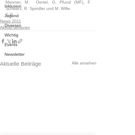
Meixner, M.  Oertel, G. Pfund (MF), F. 
Inklusion
Schwarz, R. Spindler und M. Wille.
G.P.             
Jugend
News 2011
Diverses
Aktive/Senioren
Wichtig
Events
Newsletter
Alle ansehen
Aktuelle Beiträge