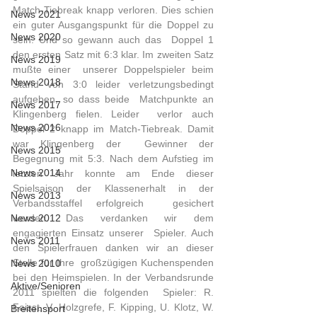
Match-Tiebreak knapp verloren. Dies schien  
News 2021
ein guter Ausgangspunkt für die Doppel zu 
News 2020
sein. Und so gewann auch das  Doppel 1 
den ersten Satz mit 6:3 klar. Im zweiten Satz 
News 2019
mußte einer  unserer Doppelspieler beim 
News 2018
Stand von 3:0 leider verletzungsbedingt  
aufgeben, so dass beide  Matchpunkte an 
News 2017
Klingenberg fielen. Leider  verlor auch 
News 2016
Doppel 2 knapp im Match-Tiebreak. Damit 
war Klingenberg der  Gewinner der 
News 2015
Begegnung mit 5:3. Nach dem Aufstieg im 
News 2014
letzten Jahr konnte am Ende dieser  
Spielsaison der Klassenerhalt in der 
News 2013
Verbandsstaffel erfolgreich  gesichert 
News 2012
werden. Das verdanken wir dem 
engagierten Einsatz unserer  Spieler. Auch 
News 2011
den Spielerfrauen danken wir an dieser 
Stelle für Ihre  großzügigen Kuchenspenden 
News 2010
bei den Heimspielen. In der Verbandsrunde 
Aktive/Senioren
2011 spielten die folgenden  Spieler: R. 
Faisst, V. Holzgrefe, F. Kipping, U. Klotz, W. 
Breitensport