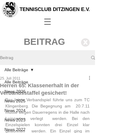
TENNISCLUB DITZINGEN E.V.
BEITRAG
X
Beitrag
Alle Beiträge
25. Juli 2011
Alle Beiträge
Herren 65: Klassenerhalt in der
News 2026
Verbandsstaffel gesichert!
Das letzte Verbandspiel führte uns zum TC 
News 2025
Klingenberg. Die Begegnung am  20.7.11 
News 2024
mußte wegen Dauerregens in die Halle nach 
Leingarten verlegt  werden. Bei den 
News 2023
Einzelspielen konnten drei Einzel klar 
News 2022
gewonnen  werden. Ein Einzel ging im 