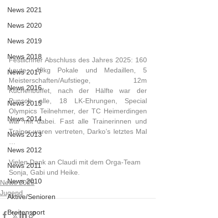
News 2021
News 2020
News 2019
News 2018
Festlichher Abschluss des Jahres 2025: 160 
Leute, 49kg Pokale und Medaillen, 5 
News 2017
Meisterschaften/Aufstiege, 12m 
News 2016
Kuchenbuffet, nach der Hälfte war der 
Punsch alle, 18 LK-Ehrungen, Special 
News 2015
Olympics Teilnehmer, der TC Heimerdingen 
News 2014
war mit dabei. Fast alle Trainerinnen und 
Trainer waren vertreten, Darko’s letztes Mal 
News 2013
… 
News 2012
Vielen Dank an Claudi mit dem Orga-Team 
News 2011
Sonja, Gabi und Heike.
News 2010
News 2025
Jugend
Aktive/Senioren
Breitensport