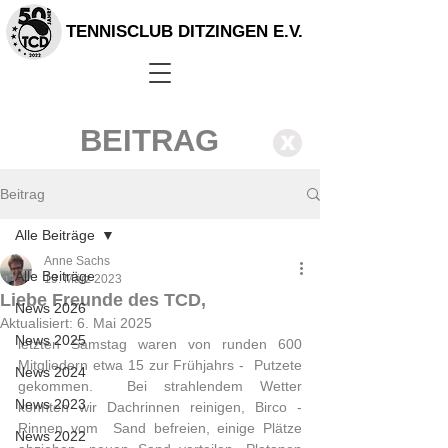
TENNISCLUB DITZINGEN E.V.
BEITRAG
X
Beitrag
Alle Beiträge
Anne Sachs
Alle Beiträge
19. März 2023
Liebe Freunde des TCD,
News 2026
Aktualisiert:
6. Mai 2025
News 2025
letzten Samstag waren von runden 600 
Mitgliedern etwa 15 zur Frühjahrs -  Putzete 
News 2024
gekommen.  Bei strahlendem Wetter 
News 2023
konnten wir Dachrinnen reinigen, Birco - 
Rinnen vom  Sand befreien, einige Plätze 
News 2022