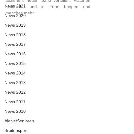
abziehen, neuen Sand verteilen, Platanen  
News 2021
schneiden und in Form bringen und 
manches mehr.
News 2020
News 2019
News 2018
News 2017
News 2016
News 2015
News 2014
News 2013
News 2012
News 2011
News 2010
Aktive/Senioren
Breitensport