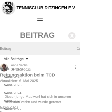
TENNISCLUB DITZINGEN E.V.
BEITRAG
X
Beitrag
Alle Beiträge
Anne Sachs
Alle Beiträge
17. Sept. 2023
Rettungsaktion beim TCD
News 2026
Aktualisiert:
6. Mai 2025
News 2025
News 2024
Dieser junge Maulwurf hat sich in unseren 
News 2023
Clubraum verirrt und wurde gerettet.
News 2023
News 2022