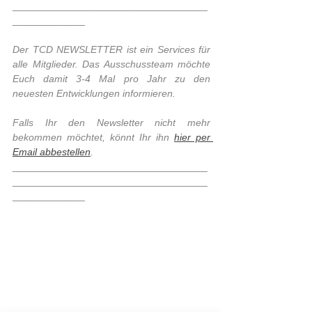
___________________________________
_____________
Der TCD NEWSLETTER ist ein Services für 
alle Mitglieder. Das Ausschussteam möchte 
Euch damit 3-4 Mal pro Jahr zu den 
neuesten Entwicklungen informieren.
Falls Ihr den Newsletter nicht mehr 
bekommen möchtet, könnt Ihr ihn 
hier per 
Email abbestellen
.
___________________________________
___________________________________
_____________ 