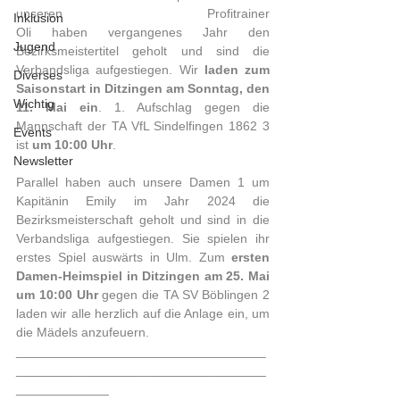
unseren Profitrainer 
Inklusion
Oli haben vergangenes Jahr den 
Jugend
Bezirksmeistertitel geholt und sind die 
Verbandsliga aufgestiegen. Wir 
laden zum 
Diverses
Saisonstart in Ditzingen am Sonntag, den 
Wichtig
11. Mai ein
. 1. Aufschlag gegen die 
Mannschaft der TA VfL Sindelfingen 1862 3 
Events
ist 
um 10:00 Uhr
.
Newsletter
Parallel haben auch unsere Damen 1 um 
Kapitänin Emily im Jahr 2024 die 
Bezirksmeisterschaft geholt und sind in die 
Verbandsliga aufgestiegen. Sie spielen ihr 
erstes Spiel auswärts in Ulm. Zum 
ersten 
Damen-Heimspiel in Ditzingen am 25. Mai 
um 10:00 Uhr
 gegen die TA SV Böblingen 2 
laden wir alle herzlich auf die Anlage ein, um 
die Mädels anzufeuern.
___________________________________
___________________________________
_____________ 