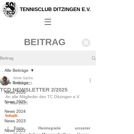
TENNISCLUB DITZINGEN E.V.
BEITRAG
X
Beitrag
Alle Beiträge
Anne Sachs
Alle Beiträge
4. Mai 2025
TCD NEWSLETTER 2/2025
News 2026
An alle Mitglieder des TC Ditzingen e.V.   
News 2025
4. Mai 2025  
News 2024
Inhalt:
News 2023
Erste Heimspiele unserer 
News 2022