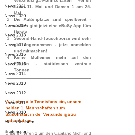
Verbandsliga-Mannschaften Herren 
News 2021
1 am 11. Mai und Damen 1 am 25. 
Mai
News 2020
Die Außenplätze sind spielbereit - 
News 2019
und es gibt jetzt eine eBuSy App fürs 
Handy
News 2018
Second-Hand-Tauschbörse wird sehr 
News 2017
gut angenommen - jetzt anmelden 
und mitmachen!
News 2016
Keine Mülleimer mehr auf den 
Plätzen - stattdessen zentrale 
News 2015
Tonnen
News 2014
 ___________________________________
___________________________________
News 2013
____________
News 2012
Wir laden alle Tennisfans ein, unsere 
News 2011
beiden 1. Mannschaften zum 
News 2010
Saisonstart in der Verbandsliga zu 
unterstützen
Aktive/Senioren
Breitensport
Unsere Herren 1 um den Capitano Michi und 