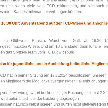
tere Infos 
gibt’s beim Ausfahrtsleiter WiBo Bobbert unter 
euen uns, wenn viele vom TCD mitkommen, und wir auch ma
s roten Sandes miteinander verbringen können.
2. 16:30 Uhr: Adventsabend auf der TCD-Wiese und anschli
n zu Glühwein, Punsch, Wurst vom Grill: ab 16:30 Uh
h geschmückten Wiese. Und um 18 Uhr startet dann für alle Ten
en das Spitzen-Team vom TC Ludwigsburg.
ise für jugendliche und in Ausbildung befindliche Mitgliede
D hat in seiner Sitzung am 17.7.2024 beschlossen, unseren j
hen Mitgliedern die Möglichkeit vergünstigter Hallenbuchungen 
von 25% wird gewährt bei kurzfristiger Buchung maximal 2 St
 wird automatisch bei der Buchung abgezogen     
ssen natürlich selbst spielen und dürfen nicht stellvertretend 