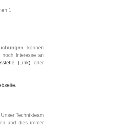
n 1     
  
buchungen
 können 
 noch Interesse an 
stelle (Link)
 oder 
ebseite
.
 Unser Technikteam 
ten und dies immer 