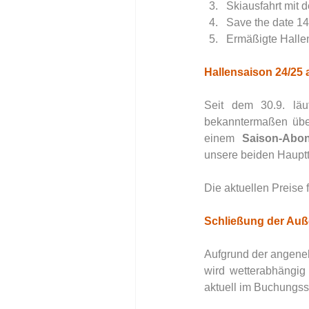
Skiausfahrt mit 
Save the date 1
Ermäßigte Hallenp
Hallensaison 24/25 a
Seit dem 30.9. läuf
bekanntermaßen übe
einem 
Saison-Abo
unsere beiden Hauptt
Die aktuellen Preise
Schließung der Auß
Aufgrund der angeneh
wird wetterabhängig
aktuell im Buchungs