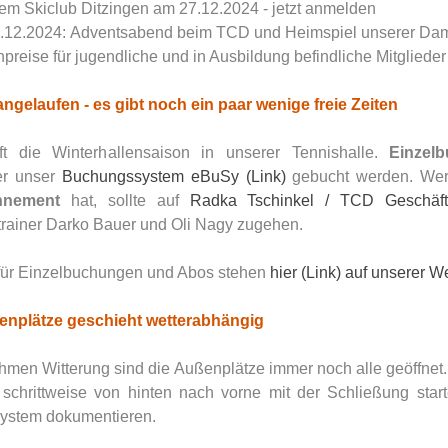
dem Skiclub Ditzingen am 27.12.2024 - jetzt anmelden     
4.12.2024: Adventsabend beim TCD und Heimspiel unserer Dame
reise für jugendliche und in Ausbildung befindliche Mitglieder 
ngelaufen - es gibt noch ein paar wenige freie Zeiten
t die Winterhallensaison in unserer Tennishalle. 
Einzel
r unser 
Buchungssystem eBuSy (Link)
 gebucht werden. Wer
nnement
 hat, sollte auf 
Radka Tschinkel / TCD Geschäfts
rainer Darko Bauer und Oli Nagy zugehen. 
 für Einzelbuchungen und Abos stehen 
hier (Link) auf unserer W
enplätze geschieht wetterabhängig
men Witterung sind die Außenplätze immer noch alle geöffnet.
 schrittweise von hinten nach vorne mit der Schließung star
system dokumentieren.