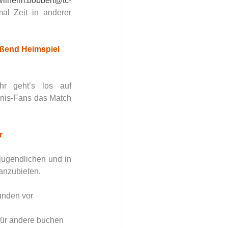
wilhelm.bobbert@tc-
l Zeit in anderer 
eßend Heimspiel 
r geht’s los auf 
nis-Fans das Match 
r
ugendlichen und in 
anzubieten.
unden vor 
für andere buchen  