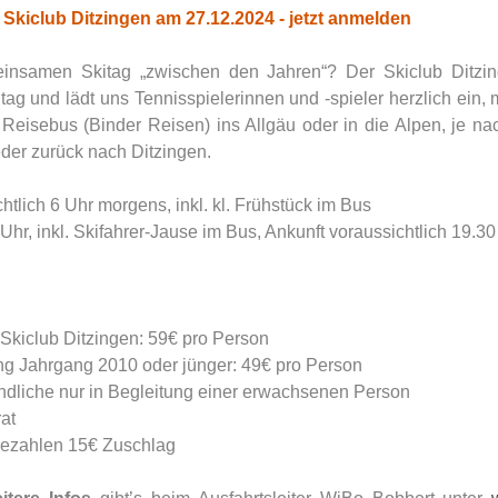
 Skiclub Ditzingen am 27.12.2024 - jetzt anmelden
insamen Skitag „zwischen den Jahren“? Der Skiclub Ditzing
tag und lädt uns Tennisspielerinnen und -spieler herzlich ein, m
eisebus (Binder Reisen) ins Allgäu oder in die Alpen, je na
er zurück nach Ditzingen.
htlich 6 Uhr morgens, inkl. kl. Frühstück im Bus     
Uhr, inkl. Skifahrer-Jause im Bus, Ankunft voraussichtlich 19.30 
Skiclub Ditzingen: ​59€ pro Person     
 Jahrgang 2010 oder jünger:​ 49€ pro Person     
dliche nur in Begleitung einer erwachsenen Person     
t     
bezahlen 15€ Zuschlag    