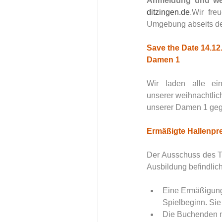
Anmeldung und wei
ditzingen.de
.Wir fr
Umgebung abseits de
Save the Date 14.1
Damen 1
Wir laden alle ei
unserer weihnachtlic
unserer Damen 1 geg
Ermäßigte Hallenpre
Der Ausschuss des TC
Ausbildung befindlic
Eine Ermäßigung 
Spielbeginn. Sie
Die Buchenden mü