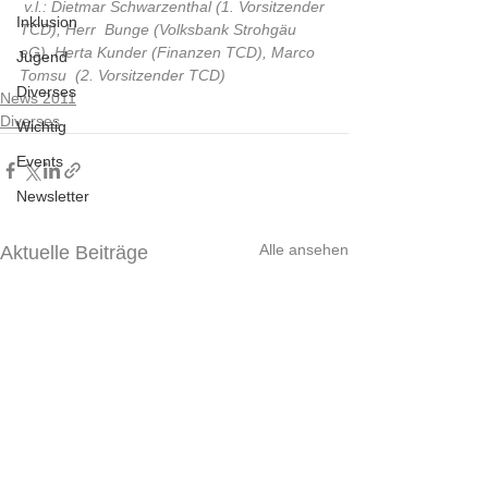
 v.l.: Dietmar Schwarzenthal (1. Vorsitzender 
Inklusion
TCD), Herr  Bunge (Volksbank Strohgäu 
eG), Herta Kunder (Finanzen TCD), Marco 
Jugend
Tomsu  (2. Vorsitzender TCD)
Diverses
News 2011
Diverses
Wichtig
Events
Newsletter
Alle ansehen
Aktuelle Beiträge