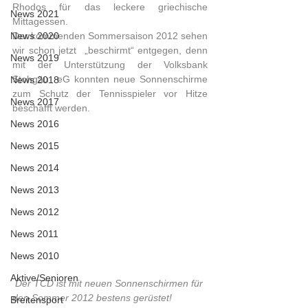
Rhodos für das leckere griechische 
News 2021
Mittagessen.
News 2020
Der kommenden Sommersaison 2012 sehen 
wir schon jetzt  „beschirmt“ entgegen, denn 
News 2019
mit der Unterstützung der Volksbank 
Stohgäu  eG konnten neue Sonnenschirme 
News 2018
zum Schutz der Tennisspieler vor Hitze  
News 2017
beschafft werden.     
News 2016
News 2015
News 2014
News 2013
News 2012
News 2011
News 2010
Aktive/Senioren
Der TCD ist mit neuen Sonnenschirmen für 
den Sommer 2012 bestens gerüstet!
Breitensport