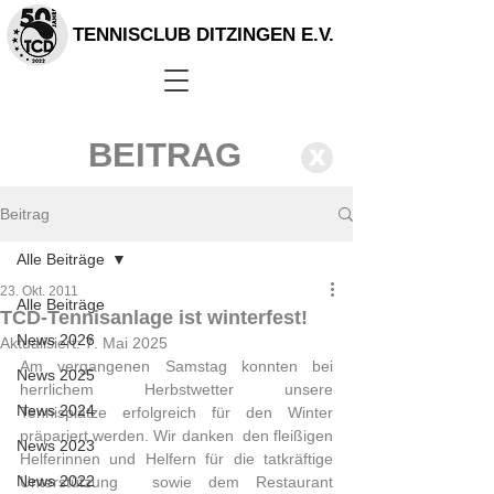
TENNISCLUB DITZINGEN E.V.
BEITRAG
X
Beitrag
Alle Beiträge
23. Okt. 2011
Alle Beiträge
TCD-Tennisanlage ist winterfest!
News 2026
Aktualisiert:
7. Mai 2025
Am vergangenen Samstag konnten bei 
News 2025
herrlichem Herbstwetter unsere  
News 2024
Tennisplätze erfolgreich für den Winter 
präpariert werden. Wir danken  den fleißigen 
News 2023
Helferinnen und Helfern für die tatkräftige 
News 2022
Unterstützung  sowie dem Restaurant 