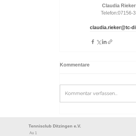
          Claudia Rieker
         Telefon:07
claudia.rieker@tc-d
Kommentare
Kommentar verfassen...
Tennisclub Ditzingen e.V.
Au 1