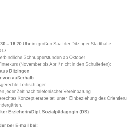
30 – 16.20 Uhr 
im großen Saal der Ditzinger Stadthalle.
017
verbindliche Schnupperstunden ab Oktober
nterkurs (November bis April/ nicht in den Schulferien):
 aus Ditzingen
er von außerhalb
sgerechte Leihschläger
 jeder Zeit nach telefonischer Vereinbarung
erechtes Konzept erarbeitet, unter  Einbeziehung des Orientier
ndergärten, 
eker Erzieherin/Dipl. Sozialpädagogin (DS)
oder per E-mail bei: