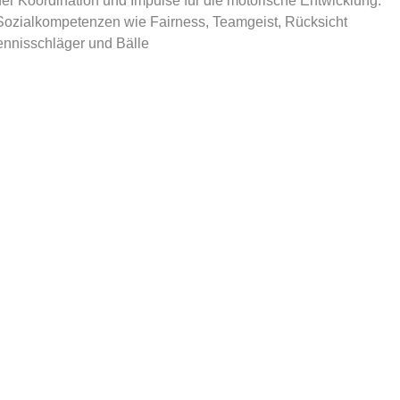
er Koordination und Impulse für die motorische Entwicklung.
Sozialkompetenzen wie Fairness, Teamgeist, Rücksicht
ennisschläger und Bälle