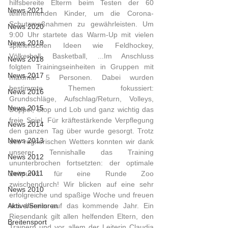
hilfsbereite Elterm beim Testen der 60 
News 2021
teilnehmenden Kinder, um die Corona-
Schutzmaßnahmen zu gewährleisten. Um 
News 2020
9:00 Uhr startete das Warm-Up mit vielen 
News 2019
spielerischen Ideen wie Feldhockey, 
Völkerball, Basketball, ...Im Anschluss 
News 2018
folgten Trainingseinheiten in Gruppen mit 
News 2017
maximal 5 Personen. Dabei wurden 
bestimmte Themen fokussiert: 
News 2016
Grundschläge, Aufschlag/Return, Volleys, 
News 2015
Doppel, Stop und Lob und ganz wichtig das 
freie Spiel. Für kräftestärkende Verpflegung 
News 2014
den ganzen Tag über wurde gesorgt. Trotz 
News 2013
des regnerischen Wetters konnten wir dank 
unserer Tennishalle das Training 
News 2012
ununterbrochen fortsetzten: der optimale 
News 2011
Zeitpunkt für eine Runde Zoo 
zwischendurch! Wir blicken auf eine sehr 
News 2010
erfolgreiche und spaßige Woche und freuen 
Aktive/Senioren
uns bereits auf das kommende Jahr. Ein 
Riesendank gilt allen helfenden Eltern, den 
Breitensport
Trainern und vor allem der Leiterin Claudia 