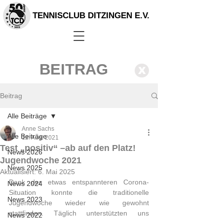
TENNISCLUB DITZINGEN E.V.
BEITRAG
X
Beitrag
Alle Beiträge
Anne Sachs
Alle Beiträge
12. Aug. 2021
Test „positiv“ –ab auf den Platz!
News 2026
Jugendwoche 2021
News 2025
Aktualisiert:
6. Mai 2025
Dank der etwas entspannteren Corona-
News 2024
Situation konnte die traditionelle 
News 2023
Jugendwoche wieder wie gewohnt 
stattfinden. Täglich unterstützten uns 
News 2022