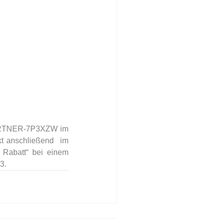
PARTNER-7P3XZW im 
t anschließend  im 
abatt“ bei einem  
3.