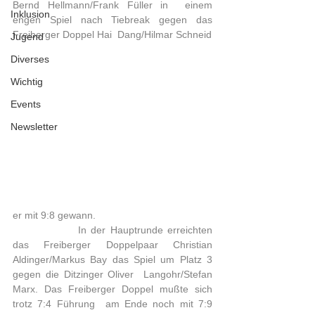
Bernd Hellmann/Frank Füller in  einem 
Inklusion
engen Spiel nach Tiebreak gegen das 
Freiberger Doppel Hai  Dang/Hilmar Schneid
Jugend
Diverses
Wichtig
Events
Newsletter
er mit 9:8 gewann. 
 		 In der Hauptrunde erreichten 
das Freiberger Doppelpaar Christian  
Aldinger/Markus Bay das Spiel um Platz 3 
gegen die Ditzinger Oliver  Langohr/Stefan 
Marx. Das Freiberger Doppel mußte sich 
trotz 7:4 Führung  am Ende noch mit 7:9 