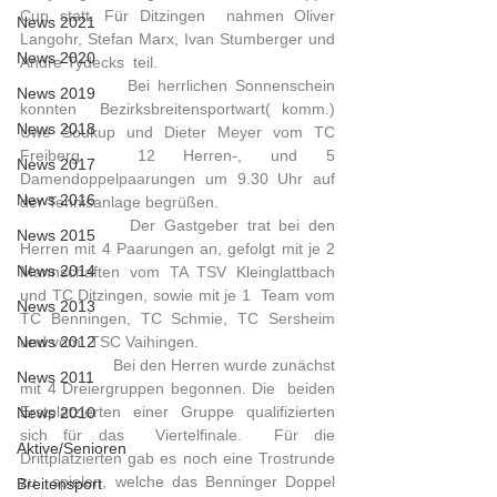
Cup statt. Für Ditzingen  nahmen Oliver 
News 2021
Langohr, Stefan Marx, Ivan Stumberger und 
News 2020
Andre Tydecks  teil. 
 		 Bei herrlichen Sonnenschein 
News 2019
konnten  Bezirksbreitensportwart( komm.)  
News 2018
Uwe Soukup und Dieter Meyer vom TC 
Freiberg  12 Herren-, und 5  
News 2017
Damendoppelpaarungen um 9.30 Uhr auf 
News 2016
der Tennisanlage begrüßen.
 		 Der Gastgeber trat bei den 
News 2015
Herren mit 4 Paarungen an, gefolgt mit je 2  
News 2014
Mannschaften vom TA TSV Kleinglattbach 
und TC Ditzingen, sowie mit je 1  Team vom 
News 2013
TC Benningen, TC Schmie, TC Sersheim 
News 2012
und vom  TSC Vaihingen. 
 		 Bei den Herren wurde zunächst 
News 2011
mit 4 Dreiergruppen begonnen. Die  beiden 
Erstplatzierten einer Gruppe qualifizierten 
News 2010
sich für das  Viertelfinale.  Für die 
Aktive/Senioren
Drittplatzierten gab es noch eine Trostrunde 
zu  spielen, welche das Benninger Doppel 
Breitensport