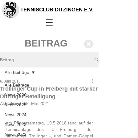
TENNISCLUB DITZINGEN E.V.
BEITRAG
X
Beitrag
Alle Beiträge
6. Juni 2018
Alle Beiträge
Trollinger Cup in Freiberg mit starker
News 2026
Ditzinger Beteiligung
Aktualisiert:
15. Mai 2021
News 2025
News 2024
Am Pfingstsamstag, 19.5.2018 fand auf der 
News 2023
Tennisanlage des TC Freiberg  der 
News 2022
diesjährige Trollinger -, und Damen-Doppel 