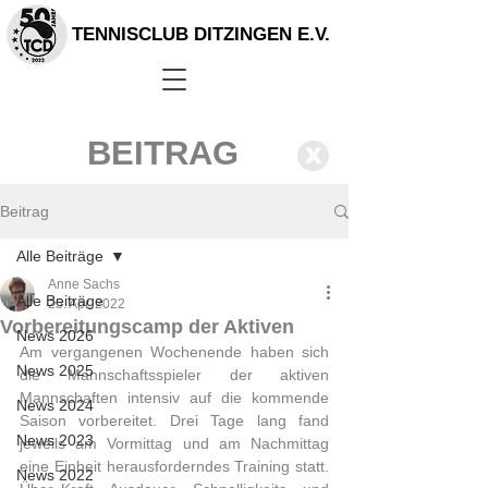
TENNISCLUB DITZINGEN E.V.
BEITRAG
X
Beitrag
Alle Beiträge
Anne Sachs
Alle Beiträge
25. Apr. 2022
Vorbereitungscamp der Aktiven
News 2026
Am vergangenen Wochenende haben sich 
News 2025
die Mannschaftsspieler der aktiven 
Mannschaften intensiv auf die kommende 
News 2024
Saison vorbereitet. Drei Tage lang fand 
News 2023
jeweils am Vormittag und am Nachmittag 
eine Einheit herausforderndes Training statt. 
News 2022