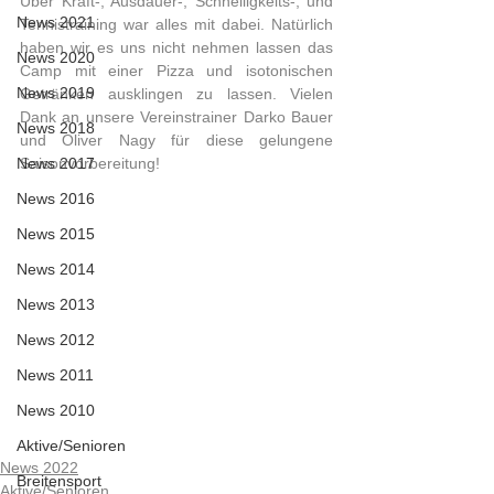
Über Kraft-, Ausdauer-, Schnelligkeits-, und 
News 2021
Tennistraining war alles mit dabei. Natürlich 
haben wir es uns nicht nehmen lassen das 
News 2020
Camp mit einer Pizza und isotonischen 
News 2019
Getränken ausklingen zu lassen. Vielen 
Dank an unsere Vereinstrainer Darko Bauer 
News 2018
und Oliver Nagy für diese gelungene 
News 2017
Saisonvorbereitung! 
News 2016
News 2015
News 2014
News 2013
News 2012
News 2011
News 2010
Aktive/Senioren
News 2022
Breitensport
Aktive/Senioren