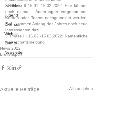
2. Phase II 15.01.-15.02.2022: Hier können 
Inklusion
noch einmal  Änderungen vorgenommen 
Jugend
werden oder Teams nachgemeldet werden. 
Evtl.  kommen Anfang des Jahres noch neue 
Diverses
Interessenten dazu.
Wichtig
3. Phase III 16.02.-15.03.2022: Namentliche 
Mannschaftsmeldung
Events
News 2022
Newsletter
Breitensport
Alle ansehen
Aktuelle Beiträge