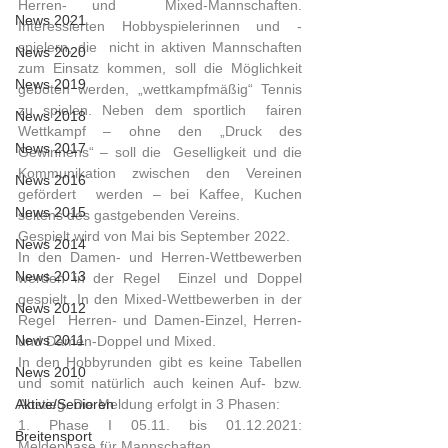
Herren- und  Mixed-Mannschaften. 
News 2021
Interessierten Hobbyspielerinnen und -
spielern, die  nicht in aktiven Mannschaften 
News 2020
zum Einsatz kommen, soll die Möglichkeit  
News 2019
geboten werden, „wettkampfmäßig“ Tennis 
zu spielen. Neben dem sportlich  fairen 
News 2018
Wettkampf – ohne den „Druck des 
News 2017
Gewinnens“ – soll die  Geselligkeit und die 
Kommunikation zwischen den Vereinen 
News 2016
gefördert  werden – bei Kaffee, Kuchen 
News 2015
seitens des gastgebenden Vereins. 
Gespielt wird von Mai bis September 2022.
News 2014
In den Damen- und Herren-Wettbewerben 
News 2013
werden in der Regel  Einzel und Doppel 
gespielt. In den Mixed-Wettbewerben in der 
News 2012
Regel  Herren- und Damen-Einzel, Herren- 
News 2011
und Damen-Doppel und Mixed.
In den Hobbyrunden gibt es keine Tabellen 
News 2010
und somit natürlich auch keinen Auf- bzw. 
Aktive/Senioren
Abstieg. Die Meldung erfolgt in 3 Phasen:
1. Phase I 05.11. bis 01.12.2021: 
Breitensport
Meldephase für Mannschaften