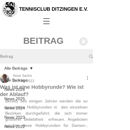
TENNISCLUB DITZINGEN E.V.
BEITRAG
X
Beitrag
Alle Beiträge
Anne Sachs
Alle Beiträge
10. Feb. 2022
Was ist eine Hobbyrunde? Wie ist
News 2026
der Ablauf?
News 2025
Bereits seit einigen Jahren werden die so 
genannten Hobbyrunden in  den einzelnen 
News 2024
Bezirken durchgeführt, die sich immer 
News 2023
größerer Beliebtheit  erfreuen. Angeboten 
werden diese Hobbyrunden für Damen-, 
News 2022