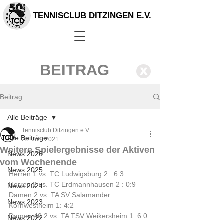
TENNISCLUB DITZINGEN E.V.
BEITRAG
X
Beitrag
Alle Beiträge
Tennisclub Ditzingen e.V.
Alle Beiträge
28. Juni 2021
Weitere Spielergebnisse der Aktiven
News 2026
vom Wochenende
News 2025
Herren 1 vs. TC Ludwigsburg 2 : 6:3
Herren 2 vs. TC Erdmannhausen 2 : 0:9
News 2024
Damen 2 vs. TA SV Salamander 
News 2023
Kornwestheim 1: 4:2
Damen 40 2 vs. TA TSV Weikersheim 1: 6:0
News 2022